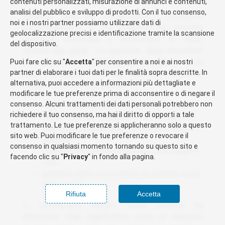
contenuti personalizzati, misurazione di annunci e contenuti,
analisi del pubblico e sviluppo di prodotti. Con il tuo consenso,
Sebbene Tesla non sia destinata a scomparire
noi e i nostri partner possiamo utilizzare dati di
immediatamente, la sua posizione sul mercato
geolocalizzazione precisi e identificazione tramite la scansione
potrebbe continuare a deteriorarsi se Musk
del dispositivo.
resterà alla guida. Le speranze degli investitori
si concentrano sull’autonomia dei veicoli e sui
Puoi fare clic su "
Accetta
" per consentire a noi e ai nostri
partner di elaborare i tuoi dati per le finalità sopra descritte. In
robot humanoidi, ma tali obiettivi richiedono
alternativa, puoi accedere a informazioni più dettagliate e
tempo e risorse significative.
modificare le tue preferenze prima di acconsentire o di negare il
consenso. Alcuni trattamenti dei dati personali potrebbero non
Tesla – Azienda leader nell’elettrificazione
richiedere il tuo consenso, ma hai il diritto di opporti a tale
Musk – Controversie politiche e sociali
trattamento. Le tue preferenze si applicheranno solo a questo
Piano per nuovi modelli economici in fase di
sito web. Puoi modificare le tue preferenze o revocare il
sviluppo
consenso in qualsiasi momento tornando su questo sito e
Crescita nel settore energetico ma margini in
facendo clic su "
Privacy
" in fondo alla pagina.
calo
Aumento della concorrenza da aziende come
BYD e CATL
Rifiuta
Accetta
In conclusione, mentre Tesla continua ad
affrontare sfide significative sotto la direzione