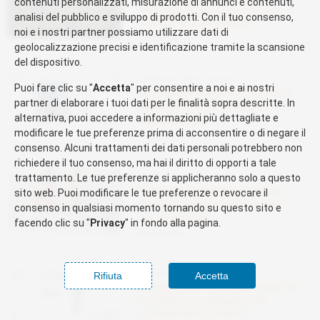
contenuti personalizzati, misurazione di annunci e contenuti,
intelligente per ricariche più
analisi del pubblico e sviluppo di prodotti. Con il tuo consenso,
facili in appartamento
noi e i nostri partner possiamo utilizzare dati di
23 Settembre 2025
geolocalizzazione precisi e identificazione tramite la scansione
del dispositivo.
DISPOSITIVI PER LA SALUTE
Puoi fare clic su "
Accetta
" per consentire a noi e ai nostri
Spazzolino elettrico Oral-B iO
partner di elaborare i tuoi dati per le finalità sopra descritte. In
4N in offerta su Amazon:
alternativa, puoi accedere a informazioni più dettagliate e
risparmia ora
modificare le tue preferenze prima di acconsentire o di negare il
18 Settembre 2025
consenso. Alcuni trattamenti dei dati personali potrebbero non
richiedere il tuo consenso, ma hai il diritto di opporti a tale
DISPOSITIVI PER LA SALUTE
trattamento. Le tue preferenze si applicheranno solo a questo
Bilancia pesapersone smart
sito web. Puoi modificare le tue preferenze o revocare il
2025: la scelta migliore per il
consenso in qualsiasi momento tornando su questo sito e
tuo benessere
facendo clic su "
Privacy
" in fondo alla pagina.
14 Agosto 2025
DISPOSITIVI PER LA SALUTE
Rifiuta
Accetta
Deumidificatore comfee da 12l
in offerta su amazon per
combattere l’umidità