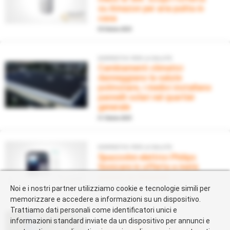
su Amazon per aria pulita in
casa
05 Ottobre 2025
DISPOSITIVI PER LA SALUTE
Cambiamenti climatici
danneggiano la salute
polmonare, i medici installano
pannelli solari nel quartier
generale
01 Ottobre 2025
DISPOSITIVI PER LA SALUTE
Spazzolini elettrici Philips
Sonicare in offerta a metà
prezzo su Amazon
Noi e i nostri partner utilizziamo cookie e tecnologie simili per
29 Settembre 2025
memorizzare e accedere a informazioni su un dispositivo.
Trattiamo dati personali come identificatori unici e
DISPOSITIVI PER LA SALUTE
informazioni standard inviate da un dispositivo per annunci e
Pando migliora la sua presa