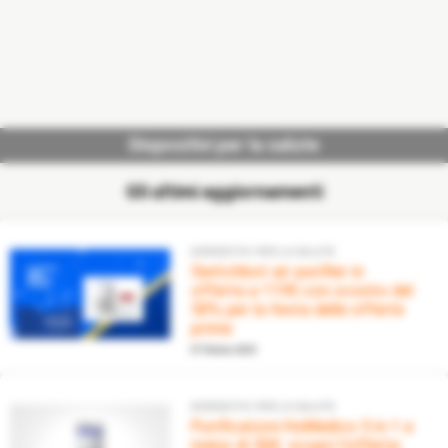
Dispositivi per la salute
Gli ultimi aggiornamenti
DISPOSITIVI PER LA SALUTE
Switchbot air purifier in
offerta a 119€ con sconto del
50% per la festa delle offerte
prime
07 Ottobre 2025
DISPOSITIVI PER LA SALUTE
Purificatore HoMedics 5 in 1 a
meno di 50€: scopri l’offerta