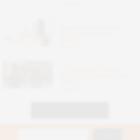
05 Agosto 2025
DISPOSITIVI PER LA SALUTE
Miglior spazzolino elettrico
2025: guida alla scelta
perfetta
24 Luglio 2025
DISPOSITIVI PER LA SALUTE
Lectric xp trike2: il triciclo
elettrico accessibile per ogni
anziano
08 Luglio 2025
Navigazione
MOSTRA ALTRI ARTICOLI
articoli
Ricerca
per: