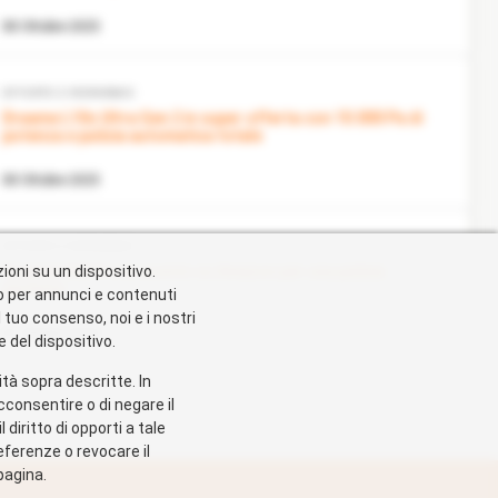
08 Ottobre 2025
OFFERTE E RISPARMIO
Dreame L10s Ultra Gen 2 in super offerta con 10.000 Pa di
potenza e pulizia automatica totale
08 Ottobre 2025
OFFERTE E RISPARMIO
Dreame V20 Pro in sconto su Amazon per una pulizia
ioni su un dispositivo.
perfetta
vo per annunci e contenuti
l tuo consenso, noi e i nostri
07 Ottobre 2025
 del dispositivo.
lità sopra descritte. In
cconsentire o di negare il
diritto di opporti a tale
eferenze o revocare il
 pagina.