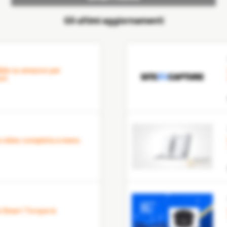
Gli ultimi aggiornamenti
nti