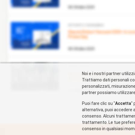
08 Ottobre 2025
OFFERTE E RISPARMIO
Xiaomi Robot Vacuum X20+ in sconto su Amazon per il
Prime Day
08 Ottobre 2025
SMART HOME
Gps tracking di instavolt per fermare i ladri dei cavi di
Noi e i nostri partner utili
ricarica per veicoli elettrici
Trattiamo dati personali co
personalizzati, misurazione d
07 Ottobre 2025
partner possiamo utilizzare 
Puoi fare clic su "
Accetta
" 
alternativa, puoi accedere a
consenso. Alcuni trattamenti
trattamento. Le tue prefere
consenso in qualsiasi mome