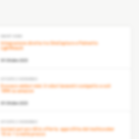
SMART HOME
Integrazione diretta tra SiteCapture e Palmetto
LightReach
09 Ottobre 2025
OFFERTE E RISPARMIO
Ecovacs winbot mini: il robot lavavetri compatto a soli
189€ su amazon
09 Ottobre 2025
OFFERTE E RISPARMIO
Instant pot pro 60 in offerta: approfitta del multicooker
10-in-1 a metà prezzo