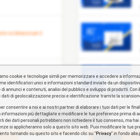
zziamo cookie e tecnologie simili per memorizzare e accedere a informaz
me identificatori unici e informazioni standard inviate da un dispositi
i annunci e contenuti, analisi del pubblico e sviluppo di prodotti. Con i
dati di geolocalizzazione precisi e identificazione tramite la scansione
per consentire a noi e ai nostri partner di elaborare i tuoi dati per le fina
Navigazione
 informazioni più dettagliate e modificare le tue preferenze prima di a
MOSTRA ALTRI ARTICOLI
articoli
 dei dati personali potrebbero non richiedere il tuo consenso, ma hai il 
nze si applicheranno solo a questo sito web. Puoi modificare le tue pr
nto tornando su questo sito e facendo clic su "
Privacy
" in fondo alla
Ricerca