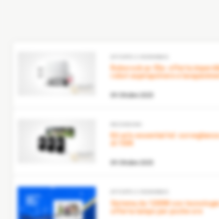
OFFERTE E RISPARMIO
Roborock qv 35a: offerta imperdibile su amazon per
robot aspirapolvere e lavapavime
09 Ottobre 2025
RECENSIONI
Kit arlo essential hd: sorveglianza video completa a meno
di 150€
09 Ottobre 2025
OFFERTE E RISPARMIO
Sistema da 1200W con tecnologia Smart Torque in
offerta lampo per poche ore