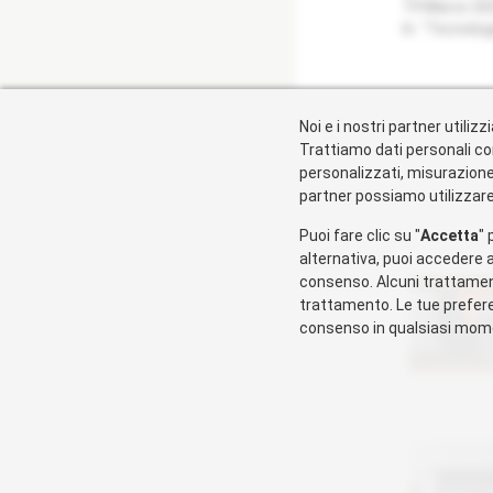
destinata a
19 Marzo 20
ride-haili
In "Tecnologi
non si trat
servizio ro
sul permes
l'azienda 
Noi e i nostri partner utili
presentat
Trattiamo dati personali co
un permess
personalizzati, misurazione d
partner possiamo utilizzare 
Puoi fare clic su "
Accetta
" 
alternativa, puoi accedere a
consenso. Alcuni trattamenti
trattamento. Le tue prefere
consenso in qualsiasi mome