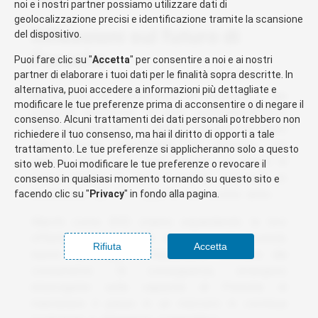
2030.
noi e i nostri partner possiamo utilizzare dati di
geolocalizzazione precisi e identificazione tramite la scansione
Riflessioni sul futuro di
del dispositivo.
Porsche
Puoi fare clic su "
Accetta
" per consentire a noi e ai nostri
partner di elaborare i tuoi dati per le finalità sopra descritte. In
alternativa, puoi accedere a informazioni più dettagliate e
Nonostante le dichiarazioni di Porsche e dei
modificare le tue preferenze prima di acconsentire o di negare il
principali produttori di auto sull’indebolimento
consenso. Alcuni trattamenti dei dati personali potrebbero non
della domanda di EV, i dati di mercato mostrano
richiedere il tuo consenso, ma hai il diritto di opporti a tale
una crescita significativa. Ad esempio, nel
trattamento. Le tue preferenze si applicheranno solo a questo
gennaio 2025, sono stati venduti 1,3 milioni di
sito web. Puoi modificare le tue preferenze o revocare il
veicoli elettrici in tutto il mondo, segnando un
consenso in qualsiasi momento tornando su questo sito e
incremento del 18% rispetto allo scorso anno.
facendo clic su "
Privacy
" in fondo alla pagina.
Marchi come BYD stanno espandendo le loro
offerte verso modelli di lusso, introducendo
Rifiuta
Accetta
nuove tecnologie e funzionalità ricercate dai
consumatori. Di conseguenza, emergono
interrogativi sulla capacità di Porsche di
mantenere il passo in un mercato in continua