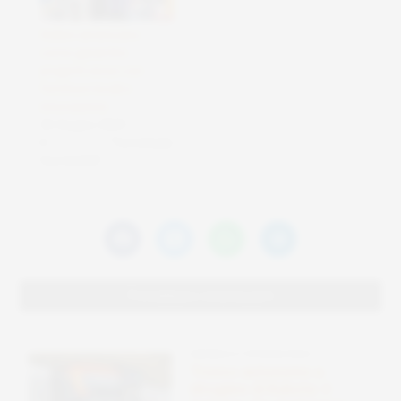
Solare americano:
come garantire
progetti sicuri con
forniture locali e
innovazione
26 Giugno 2025
In "Tecnologie
Sostenibili"
Potrebbero interessarti
ENERGIA E FOTOVOLTAICO
Tronco autonomo a
idrogeno di Kubota: il