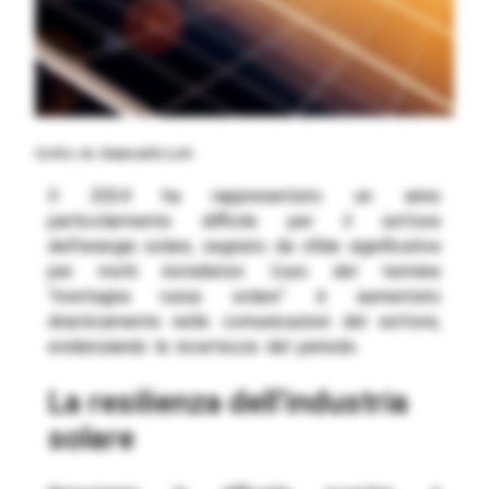
Scritto da
Giancarlo Loti
Il 2024 ha rappresentato un anno
particolarmente difficile per il settore
dell’energia solare, segnato da sfide significative
per molti installatori. L’uso del termine
“montagna russa solare” è aumentato
drasticamente nelle comunicazioni del settore,
evidenziando le incertezze del periodo.
la resilienza dell’industria
solare