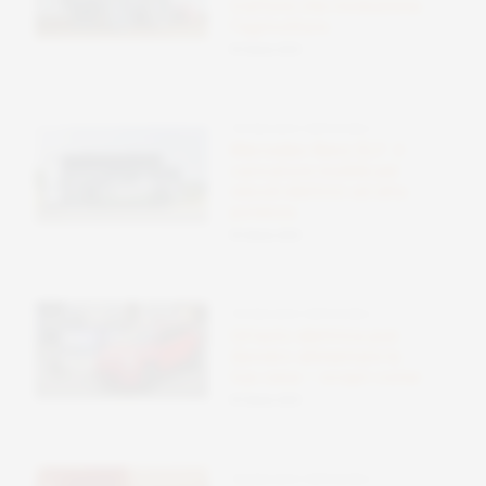
trattore che rivoluziona
l’agricoltura
09 Ottobre 2025
TECNOLOGIE SOSTENIBILI
Mercedes-Benz ELF: il
caricatore mobile per
veicoli elettrici ad alta
potenza
09 Ottobre 2025
TECNOLOGIE SOSTENIBILI
Un’auto elettrica può
davvero alimentare la
tua casa – scopri come
09 Ottobre 2025
TECNOLOGIE SOSTENIBILI