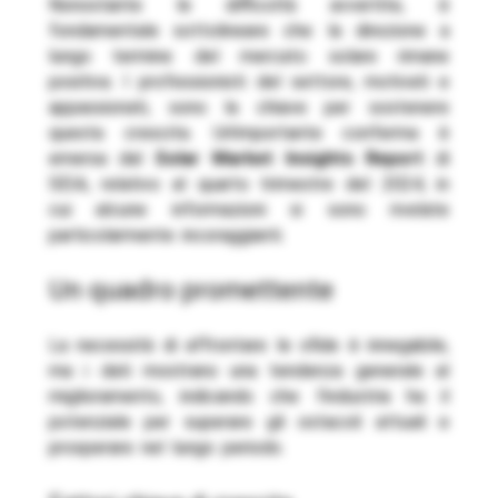
Nonostante le difficoltà avvertite, è
fondamentale sottolineare che la direzione a
lungo termine del mercato solare rimane
positiva. I professionisti del settore, motivati e
appassionati, sono la chiave per sostenere
questa crescita. Un’importante conferma è
emersa dal
Solar Market Insights Report
di
SEIA, relativo al quarto trimestre del 2024, in
cui alcune informazioni si sono rivelate
particolarmente incoraggianti.
un quadro promettente
La necessità di affrontare le sfide è innegabile,
ma i dati mostrano una tendenza generale al
miglioramento, indicando che l’industria ha il
potenziale per superare gli ostacoli attuali e
prosperare nel lungo periodo.