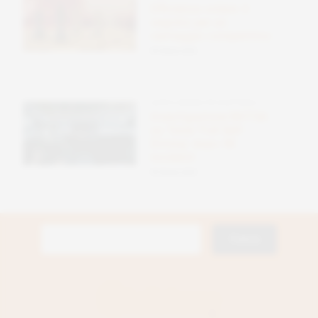
Efficienza solare: il
segreto per un
vantaggio competitivo
09 Ottobre 2025
AUTO E MOBILITÀ ELETTRICA
Investigazione NHTSA
su Tesla ‘Full Self-
Driving’ dopo 58
incidenti
09 Ottobre 2025
Ricerca
per: