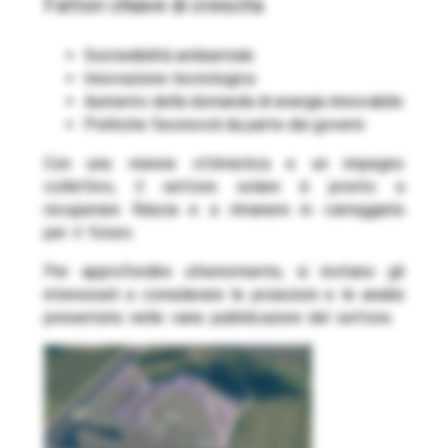
fattori chiave di crescita
Sostenibilità ambientale
Innovazione tecnologica
Aumento della domanda di energia rinnovabile
Politiche favorevoli da parte dei governi
Con una visione ottimistica e un impegno
collettivo, il settore solare è pronto a
recuperare fiducia e a rimanere in carreggiata
per il futuro.
Per approfondire ulteriormente, si invitano gli
interessati a considerare le proiezioni e le analisi
presentate nelle varie pubblicazioni del settore.