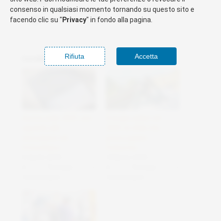
Condividi:
consenso in qualsiasi momento tornando su questo sito e
Facebook
X
facendo clic su "
Privacy
" in fondo alla pagina.
Rifiuta
Accetta
Correlati
Aurora solar 2025: uno
Energia solare nel
sguardo alle
2025: le sfide che
innovazioni nel
preoccupano
fotovoltaico
l’industria
8 Aprile 2025
4 Marzo 2025
In "Energia e
In "Energia e
fotovoltaico"
fotovoltaico"