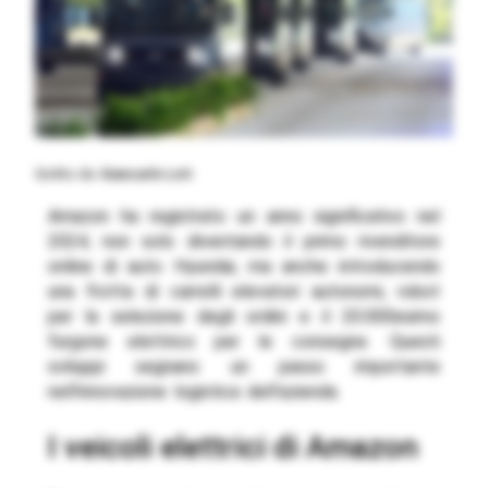
Scritto da
Giancarlo Loti
Amazon ha registrato un anno significativo nel
2024, non solo diventando il primo rivenditore
online di auto Hyundai, ma anche introducendo
una frotta di carrelli elevatori autonomi, robot
per la selezione degli ordini e il 20.000esimo
furgone elettrico per le consegne. Questi
sviluppi segnano un passo importante
nell’innovazione logistica dell’azienda.
i veicoli elettrici di Amazon