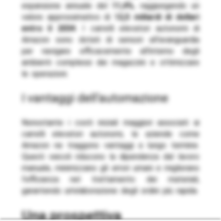
espansione annuale del
11,4%
, raggiungendo un
valore approssimativo di
12,5 miliardi di dollari
entro il 2034
. I carrelli elevatori autonomi di
Amazon sono dotati di sensori all’avanguardia
per navigare efficacemente all’interno degli
ambienti complessi dei magazzini e ottimizzare
le operazioni.
i vantaggi dell’automazione
Nonostante i costi iniziali maggiori associati ai
carrelli elevatori autonomi, le aziende come
Amazon ne traggono vantaggi a lungo termine.
Questi veicoli riducono la dipendenza dal lavoro
manuale, minimizzano gli errori umani e migliorano
l’efficienza nel trattamento dei materiali,
garantendo un’elaborazione degli ordini più rapida.
una prospettiva