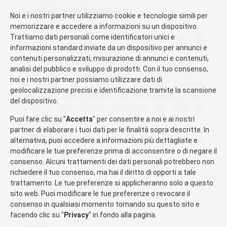
sull’automazione
Noi e i nostri partner utilizziamo cookie e tecnologie simili per
memorizzare e accedere a informazioni su un dispositivo.
Si osserva che i progressi nella robotica dei
Trattiamo dati personali come identificatori unici e
informazioni standard inviate da un dispositivo per annunci e
carrelli elevatori avvengono in un contesto in cui
contenuti personalizzati, misurazione di annunci e contenuti,
la carenza di manodopera influisce notevolmente
analisi del pubblico e sviluppo di prodotti. Con il tuo consenso,
sulle operazioni logistiche e edili. Le iniziative
noi e i nostri partner possiamo utilizzare dati di
intraprese da Amazon, sebbene possano
geolocalizzazione precisi e identificazione tramite la scansione
suscitare preoccupazioni per l’occupazione, sono
del dispositivo.
parte di una risposta necessaria alla sfida del
mercato attuale.
Puoi fare clic su "
Accetta
" per consentire a noi e ai nostri
partner di elaborare i tuoi dati per le finalità sopra descritte. In
SORGENTI
: EV Magazine, Supply Chain Dive,
alternativa, puoi accedere a informazioni più dettagliate e
Market Research Future.
modificare le tue preferenze prima di acconsentire o di negare il
consenso. Alcuni trattamenti dei dati personali potrebbero non
Condividi:
richiedere il tuo consenso, ma hai il diritto di opporti a tale
trattamento. Le tue preferenze si applicheranno solo a questo
Facebook
X
sito web. Puoi modificare le tue preferenze o revocare il
consenso in qualsiasi momento tornando su questo sito e
facendo clic su "
Privacy
" in fondo alla pagina.