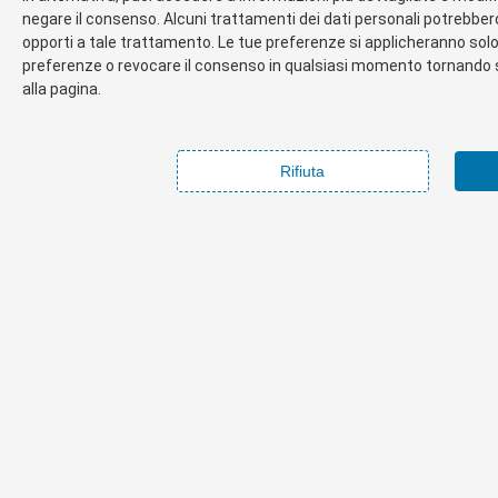
negare il consenso. Alcuni trattamenti dei dati personali potrebbero 
opporti a tale trattamento. Le tue preferenze si applicheranno solo
preferenze o revocare il consenso in qualsiasi momento tornando s
alla pagina.
Rifiuta