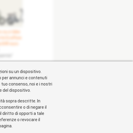
o su e-bike
rte EcoFlow
a 849 euro
parmio"
ioni su un dispositivo.
vo per annunci e contenuti
l tuo consenso, noi e i nostri
 del dispositivo.
lità sopra descritte. In
cconsentire o di negare il
diritto di opporti a tale
eferenze o revocare il
 pagina.