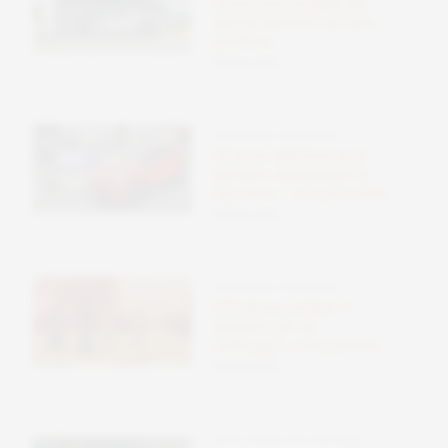
caricatore mobile per
veicoli elettrici ad alta
potenza
09 Ottobre 2025
TECNOLOGIE SOSTENIBILI
Un’auto elettrica può
davvero alimentare la
tua casa – scopri come
09 Ottobre 2025
TECNOLOGIE SOSTENIBILI
Efficienza solare: il
segreto per un
vantaggio competitivo
09 Ottobre 2025
AUTO E MOBILITÀ ELETTRICA