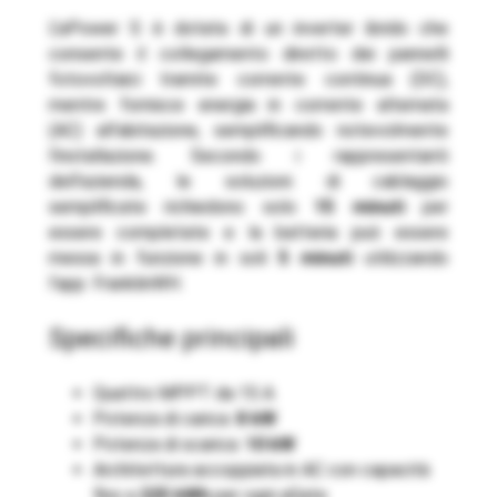
L’aPower S è dotata di un inverter ibrido che
consente il collegamento diretto dei pannelli
fotovoltaici tramite corrente continua (DC),
mentre fornisce energia in corrente alternata
(AC) all’abitazione, semplificando notevolmente
l’installazione. Secondo i rappresentanti
dell’azienda, le soluzioni di cablaggio
semplificate richiedono solo
15 minuti
per
essere completate e la batteria può essere
messa in funzione in soli
5 minuti
utilizzando
l’app FranklinWH.
Specifiche principali
Quattro MPPT da 15 A
Potenza di carica:
8 kW
Potenza di scarica:
10 kW
Architettura accoppiata in AC con capacità
fino a
225 kWh
per ogni aGate