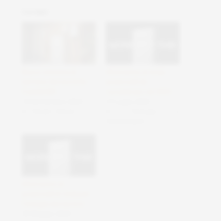
Correlati
Nuovo sistema di
Alternative al tesla
batterie domestiche
powerwall da
FranklinWH
considerare nel 2023
10 Settembre 2025
27 Luglio 2025
In "Smart Home"
In "Energia e
fotovoltaico"
Alternative al
powerwall di tesla per
l’energia domestica
30 Maggio 2025