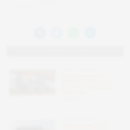
In "Tecnologie
Sostenibili"
Potrebbero interessarti
ENERGIA E FOTOVOLTAICO
Tronco autonomo a
idrogeno di Kubota: il
trattore che rivoluziona
l’agricoltura
09 Ottobre 2025
TECNOLOGIE SOSTENIBILI
Mercedes-Benz ELF: il