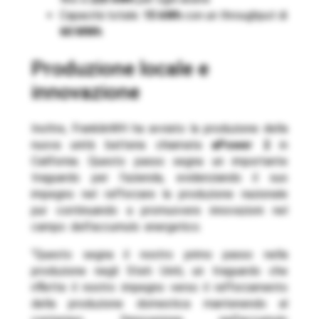
Capacità totale:
15 kWh
con un throughput di
60 MWh
Produzione locale e
innovazione
Inoltre, FranklinWH ha avviato la produzione della
nuova unità batteria chiamata
aPower 2
in
California. Questo passo segna un importante
traguardo per l’azienda, evidenziando il suo
impegno nel rafforzare la produzione nazionale
pur continuando a promuovere innovazioni nel
campo dell’accumulo energetico.
“Questo segna il nostro primo passo nella
produzione negli Stati Uniti, un traguardo che
riflette il nostro impegno verso il rafforzamento
della produzione domestica mantenendo al