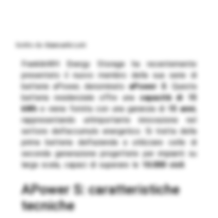
Scritto da
Giancarlo Loti
FranklinWH Energy Storage ha recentemente
presentato il nuovo membro della sua serie di
batterie aPower, denominato
aPower S
. Questa
batteria residenziale offre una
capacità di 15
kWh
e viene fornita con una garanzia di
15 anni
,
rappresentando un’importante innovazione nel
settore dell’accumulo energetico. Si tratta della
prima batteria dell’azienda a utilizzare celle di
seconda generazione progettate per impianti su
larga scala, capaci di superare le
10.000 cicli
.
aPower S: caratteristiche
tecniche