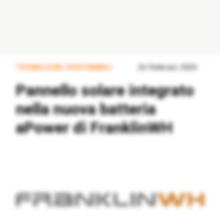
TECNOLOGIE SOSTENIBILI
26 Febbraio 2025
Pannello solare integrato
nella nuova batteria
aPower di FranklinWH