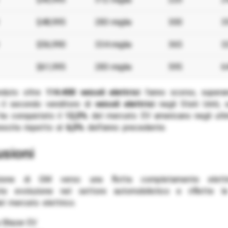
$48,995
283 miglia
300
3
$56,990
334 miglia
365
3
$61,995
283 miglia
595
6
duto oltre
114.400 veicoli elettrici
l’anno scorso, super
 il secondo venditore di
veicoli elettrici
negli Stati Uniti, 
ha conquistato il
12,5%
del mercato EV americano negli ulti
escita rispetto al
6,5%
dell’anno precedente.
usioni
zione di GM verso una flotta completamente elett
nte evoluzione nel settore automobilistico e riflette l
l mercato elettrico.
 Blazer EV