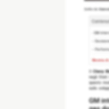
Scritto da
Giancar
Contenuti
- GM inter
-- Decision
-- Perform
- Conclusi
Mostra di
-- Condivid
Il
Chevy B
-- Correlat
negli Stati
questo mod
sullo svilup
GM interrompe la produzione del Chevy Blazer a
gas do