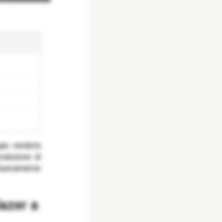
gas venduta
roduzione di
lusivamente