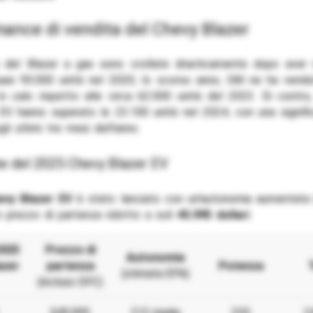
mance di vendita del Chevy Blazer
 del Blazer a gas sono crollate drasticamente dopo aver r
uasi 95.000 unità nel 2020; lo scorso anno, GM ne ha vendu
in calo rispetto alle circa 62.000 unità del 2023. Di contro
EV hanno superato le 23.100 unità nel 2024, con una signifi
li ultimi tre mesi dell’anno.
che del 2025 Chevy Blazer EV
evy Blazer EV
è stato lanciato con un’autonomia aumentata 
n prezzo di partenza ridotto a soli
45.995 dollari
.
2025
Prezzo di
Autonomia
azer
partenza
Potenza
(stimata EPA)
(incluso DFC)
$45,995
312 miglia
220
2