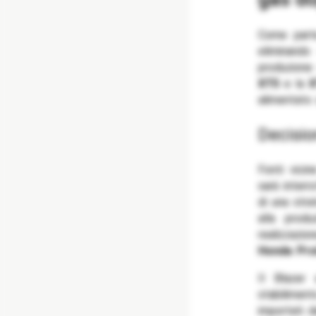
Come parte
eliminando
produzione
XT5
e la
alimentato 
Decisi
Fonti vici
sarà interr
di una stra
alla produ
realizzazi
Honda Pro
Il Blazer
stabilimen
importati d