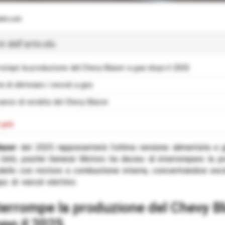
lo Loti
 dell'articolo
rompe la produzione del Chevy Blazer a gas dopo il 2025
e di eliminare i veicoli a gas
ance di vendita del Chevy Blazer
oni
 più
i:
lazer
del 2025 rappresenterà l’ultima versione alimentata a 
i
 Uniti, poiché General Motors ha deciso di interrompere la p
ello con motore a combustione interna, concentrandosi esc
po di veicoli elettrici.
po il 2025