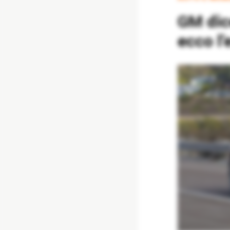
GM dice addio alla Chevy Blazer a benzina:
ecco l’