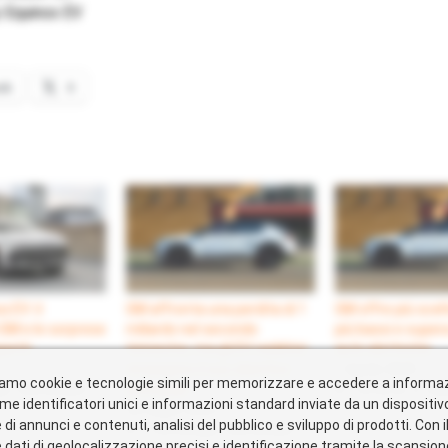
 Equinox EV
ok
X
 EV: il
GM affronta una perdita di 1
GM offre più scel
GM e le sorprese
miliardo nel secondo
più bassi e supera 
petti
trimestre, ma gli EV redditizi
auto elettriche
5
rimangono il suo obiettivo
1 Aprile 2025
zziamo cookie e tecnologie simili per memorizzare e accedere a informaz
e Sostenibili"
principale
In "Offerte e ris
me identificatori unici e informazioni standard inviate da un dispositi
22 Luglio 2025
i annunci e contenuti, analisi del pubblico e sviluppo di prodotti. Con i
In "Tecnologie Sostenibili"
dati di geolocalizzazione precisi e identificazione tramite la scansione