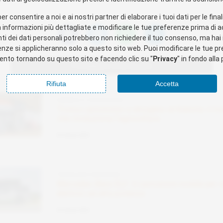
per consentire a noi e ai nostri partner di elaborare i tuoi dati per le fina
 informazioni più dettagliate e modificare le tue preferenze prima di a
 dei dati personali potrebbero non richiedere il tuo consenso, ma hai il 
nze si applicheranno solo a questo sito web. Puoi modificare le tue pr
nto tornando su questo sito e facendo clic su "
Privacy
" in fondo alla
Potrebbero interessarti
Rifiuta
Accetta
ENERGIA E FOTOVOLTAICO
Tronco autonomo a idrogeno di Kubota: il trattore
che rivoluziona l’agricoltura
09 Ottobre 2025
TECNOLOGIE SOSTENIBILI
Mercedes-Benz ELF: il caricatore mobile per veicoli
elettrici ad alta potenza
09 Ottobre 2025