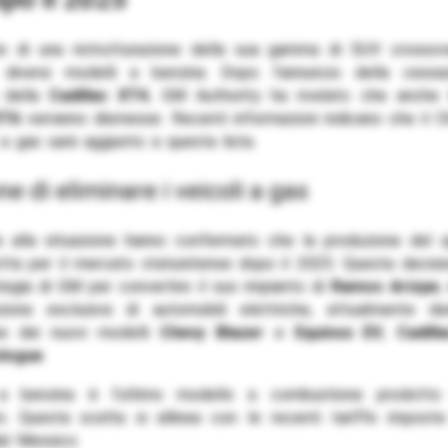
 di una ristrutturazione della sua gamma di SUV crosso
 diversi modelli a benzina. Dopo l’annuncio della cessa
 della
Cadillac XT4
, GM Authority ha rivelato che anche
XT6
verranno dismesse. Recenti informazioni indicano che il C
a gas sarà aggiunto a questa lista.
one di eliminare i veicoli a gas
ne alla situazione hanno confermato che la produzione del
otta per il mercato statunitense dopo il 2025. Questa decis
tegia di GM per convertire il suo impianto di
Ramos Arizpe
,
zione esclusiva di automobili elettriche, attualmente de
one dei nuovi modelli
Chevy Blazer
e
Equinox EV
,
Cadill
logue
.
 a benzina è l’ultimo modello a combustione prodotto
to. Questa scelta si allinea con le recenti tariffe imposte 
al Messico.