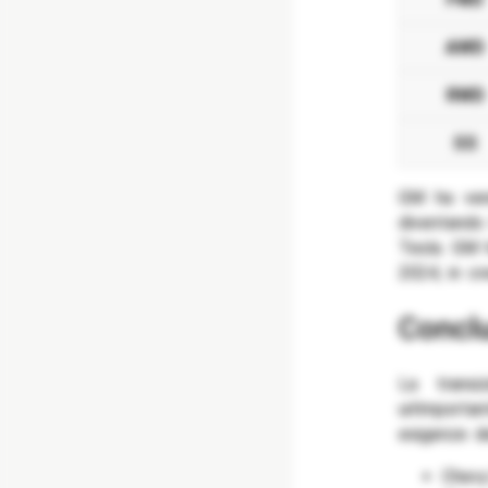
AWD
RWD
SS
GM ha ven
diventando
Tesla. GM 
2024, in cr
Concl
La transi
un’importa
esigenze de
Chevy