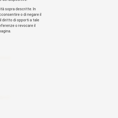
lità sopra descritte. In
cconsentire o di negare il
diritto di opporti a tale
eferenze o revocare il
 pagina.