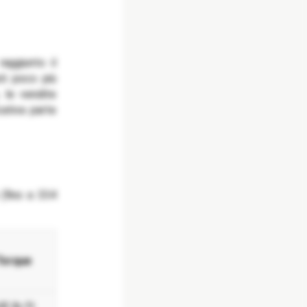
aggiunto il
ti poco più
, le vendite
cativa parte
(fino a 334
Torque
43 lb-ft