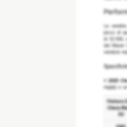
Perfor
Le vendite
picco di q
di 52.500, 
del Blazer 
venduta neg
Specifi
Il
2025 Ch
miglia) e u
Finitura 
Chevy Bl
EV
FWD