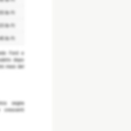
55 lb-ft
25 lb-ft
45 lb-ft
ando Ford e
subito dopo
mi mesi del
rica segna
e crescenti