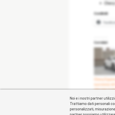
Chevy
Condividi:
Facebo
Correlati
Chevy Equinox
successo di 
che non ti as
1 Luglio 202
Noi e i nostri partner utili
In "Tecnologi
Trattiamo dati personali co
personalizzati, misurazione d
partner possiamo utilizzare 