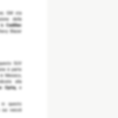
ver, GM sta
zione della
 la
Cadillac
hevy Blazer
 questo SUV
ione è parte
 in Messico,
dicate alla
ac Optiq
, e
 in questo
sui veicoli