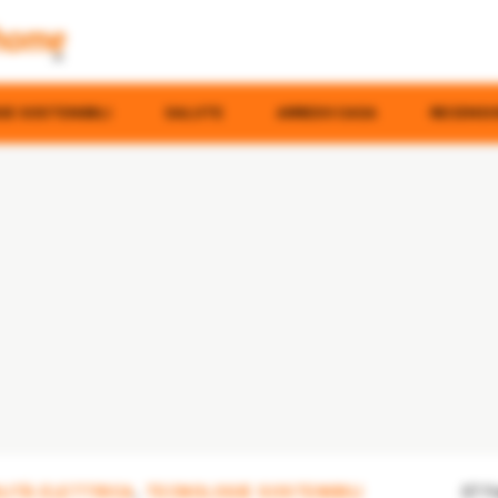
E SOSTENIBILI
SALUTE
ARREDO CASA
RECENSI
LITÀ ELETTRICA
,
TECNOLOGIE SOSTENIBILI
07 F