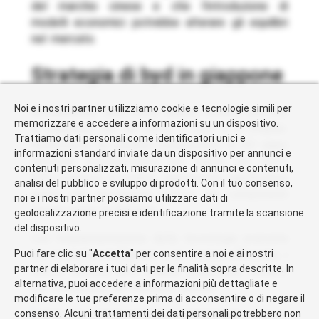
del marchio cinese e che l’introduzione di
modelli economici potrebbe alterare gli equilibri
nel mercato.
strategia di byd in giappone
Noi e i nostri partner utilizziamo cookie e tecnologie simili per
Attualmente, BYD offre diversi modelli elettrici
memorizzare e accedere a informazioni su un dispositivo.
in Giappone tra cui l’Atto 3 SUV e il Dolphin.
Trattiamo dati personali come identificatori unici e
Nonostante le vendite complessive di EV siano
informazioni standard inviate da un dispositivo per annunci e
diminuite drasticamente nel paese nel 2024,
contenuti personalizzati, misurazione di annunci e contenuti,
BYD continua a vedere opportunità significative
analisi del pubblico e sviluppo di prodotti. Con il tuo consenso,
grazie alla produzione interna dei componenti
noi e i nostri partner possiamo utilizzare dati di
chiave come le batterie.
geolocalizzazione precisi e identificazione tramite la scansione
del dispositivo.
Con l’implementazione della tecnologia avanzata
per la guida intelligente e la ricarica efficiente, i
Puoi fare clic su "
Accetta
" per consentire a noi e ai nostri
partner di elaborare i tuoi dati per le finalità sopra descritte. In
veicoli elettrici BYD stanno diventando sempre
alternativa, puoi accedere a informazioni più dettagliate e
più competitivi sul mercato globale.
modificare le tue preferenze prima di acconsentire o di negare il
consenso. Alcuni trattamenti dei dati personali potrebbero non
既出ですがBYDの日本向けEV軽自動車と言われ