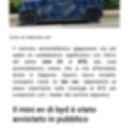
Scritto da
Giancarlo Loti
Il mercato automobilistico giapponese sta per
subire un cambiamento significativo con l’arrivo
del primo
mini EV
di
BYD
, una casa
automobilistica cinese che si sta affermando
anche in Giappone. Questo nuovo modello,
concepito come un
kei car
, rappresenta un
passo importante nella strategia di BYD per
competere con i leader del settore nipponico.
il mini ev di byd è stato
avvistato in pubblico