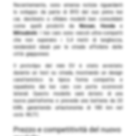
Recentemente, sono emerse notizie riguardanti
lo sviluppo da parte di BYD del suo primo kei
car, destinato a sfidare modelli ben consolidati
come quelli prodotti da
Nissan
,
Honda
e
Mitsubishi
. I kei cars sono veicoli ultra-compatti
che non superano i 3,4 metri di lunghezza,
rendendoli ideali per le strade affollate delle
città giapponesi.
Il prototipo del mini EV è stato avvistato
durante un test su strada, mostrando un design
caratteristico: la tipica forma compatta e
squadrata dei kei cars con porte scorrevoli
laterali. Questo modello sarà dotato di una
nuova piattaforma e prevede una batteria da 20
kWh, garantendo un’autonomia di 180 km nel
ciclo WLTC.
prezzo e competitività del nuovo