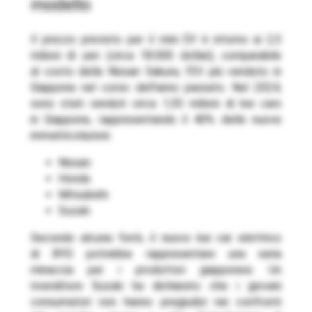
modello
Il prezzo previsto per il mini EV è intorno ai 2,5
milioni di yen (circa 18.000 dollari), comparabile
al costo della Nissan Sakura, l’EV più venduto in
Giappone nel corso dell’anno passato. Nel 2024,
sono stati venduti circa 1,55 milioni di kei cars
in Giappone, rappresentando il 40% delle nuove
immatricolazioni.
Nissan
Honda
Mitsubishi
Suzuki
Secondo alcune fonti, il nuovo kei car elettrico
di BYD potrebbe rappresentare una seria
minaccia per i produttori giapponesi. Un
rivenditore Suzuki ha dichiarato che i giovani
consumatori non hanno pregiudizi nei confronti