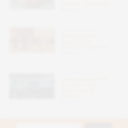
tua casa – scopri come
09 Ottobre 2025
TECNOLOGIE SOSTENIBILI
Efficienza solare: il
segreto per un
vantaggio competitivo
09 Ottobre 2025
AUTO E MOBILITÀ ELETTRICA
Investigazione NHTSA
su Tesla ‘Full Self-
Driving’ dopo 58
incidenti
09 Ottobre 2025
Ricerca