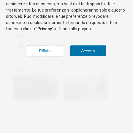
richiedere il tuo consenso, ma hai il diritto di opporti a tale
ているフロントとリアからのスパイショット。
trattamento. Le tue preferenze si applicheranno solo a questo
pic.twitter.com/CcV5pihpWc
sito web. Puoi modificare le tue preferenze o revocare il
consenso in qualsiasi momento tornando su questo sito e
— 主夫まぬか (@syufumanuka) May 16, 2025
facendo clic su "
Privacy
" in fondo alla pagina.
Condividi:
Facebook
X
Rifiuta
Accetta
Correlati
Byd presenta il suo
BYD svela in dettaglio
primo mini ev per
l’auto elettrica kei da
rivoluzionare il mercato
18.000 dollari
delle kei car in
18 Luglio 2025
giappone
In "Tecnologie