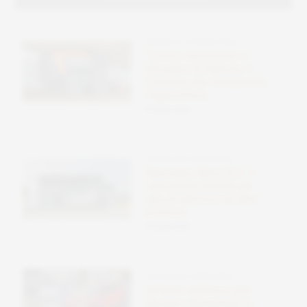
ENERGIA E FOTOVOLTAICO
Tronco autonomo a
idrogeno di Kubota: il
trattore che rivoluziona
l’agricoltura
09 Ottobre 2025
TECNOLOGIE SOSTENIBILI
Mercedes-Benz ELF: il
caricatore mobile per
veicoli elettrici ad alta
potenza
09 Ottobre 2025
TECNOLOGIE SOSTENIBILI
Un’auto elettrica può
davvero alimentare la