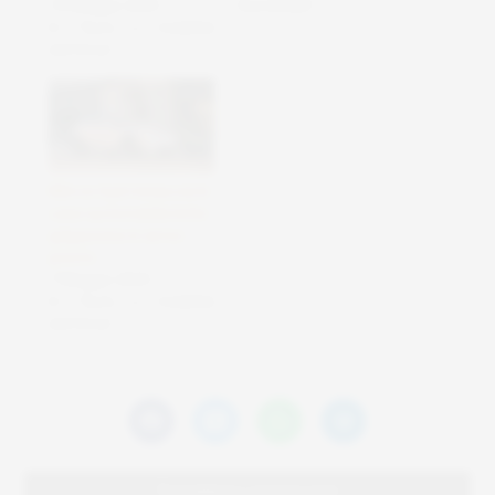
16 Maggio 2025
Sostenibili"
In "Auto e mobilità
elettrica"
Mini ev byd minaccia le
case automobilistiche
giapponesi in arrivo
presto
7 Maggio 2025
In "Auto e mobilità
elettrica"
Potrebbero interessarti