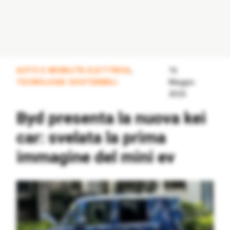
AUTO E MOBILITÀ ELETTRICA
,
16
TECNOLOGIE SOSTENIBILI
Maggio
2025
Byd presenta la nuova kei
car: svelata la prima
immagine del mini ev