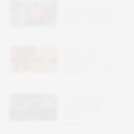
TECNOLOGIE SOSTENIBILI
Un’auto elettrica può
davvero alimentare la
tua casa – scopri come
09 Ottobre 2025
TECNOLOGIE SOSTENIBILI
Efficienza solare: il
segreto per un
vantaggio competitivo
09 Ottobre 2025
AUTO E MOBILITÀ ELETTRICA
Investigazione NHTSA
su Tesla ‘Full Self-
Driving’ dopo 58
incidenti
09 Ottobre 2025