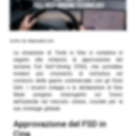
Scritto da
Giancarlo Loti
La situazione di Tesla in Cina si complica in
seguito alla richiesta di approvazione del
sistema Full Self-Driving (FSD), che potrebbe
rivelarsi uno strumento di trattativa nel
contesto della guerra commerciale con gli Stati
Uniti. I recenti sviluppi e le dichiarazioni di Elon
Musk pongono interrogativi sul futuro
dell’azienda nel mercato cinese, cruciale per la
sua strategia globale.
Approvazione del FSD in
Cina