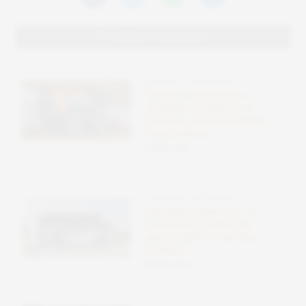
Potrebbero interessarti
ENERGIA E FOTOVOLTAICO
Tronco autonomo a
idrogeno di Kubota: il
trattore che rivoluziona
l’agricoltura
09 Ottobre 2025
TECNOLOGIE SOSTENIBILI
Mercedes-Benz ELF: il
caricatore mobile per
veicoli elettrici ad alta
potenza
09 Ottobre 2025