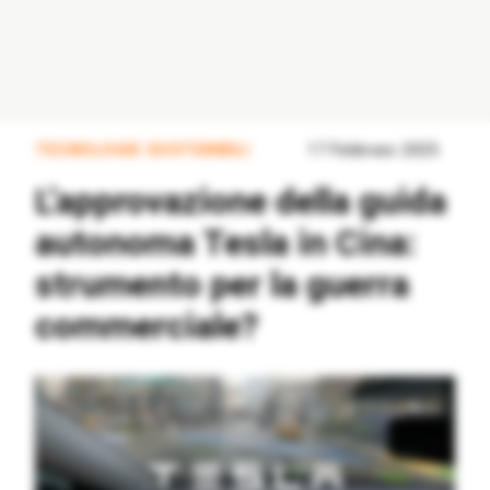
TECNOLOGIE SOSTENIBILI
17 Febbraio 2025
L’approvazione della guida
autonoma Tesla in Cina:
strumento per la guerra
commerciale?