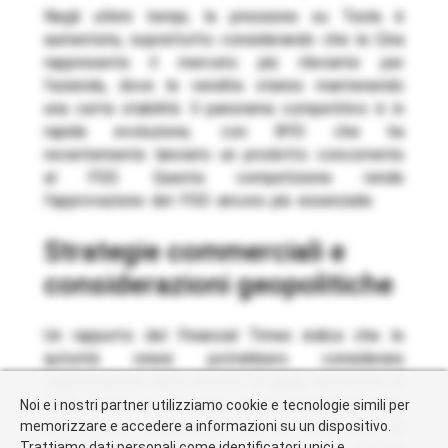
Negli ultimi tempi, la pressione su Tesla è
aumentata, soprattutto considerando che la Cina
rappresenta il mercato più rilevante per
l’azienda, dove le vendite stanno mantenendo
una certa stabilità. Il panorama competitivo è in
rapida evoluzione, con BYD che ha
recentemente lanciato un prodotto concorrente
al FSD. Questa competizione rende
l’approvazione del FSD ancora più essenziale.
Strategie commerciali e
considerazioni geopolitiche
Un rapporto del Financial Times indica che le
autorità cinesi potrebbero considerare
l’approvazione della licenza di guida autonoma di
Tesla come un elemento di contrattazione nelle
Noi e i nostri partner utilizziamo cookie e tecnologie simili per
memorizzare e accedere a informazioni su un dispositivo.
negoziazioni commerciali con gli Stati Uniti. Si
Trattiamo dati personali come identificatori unici e