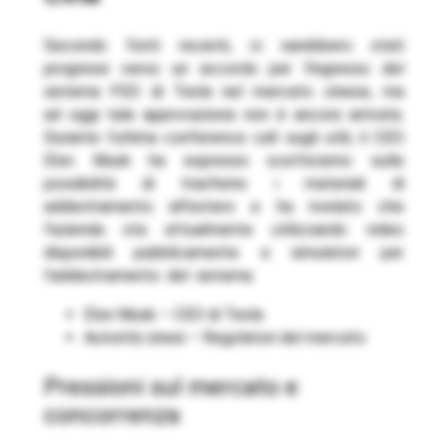
Secondo fonti recenti, ci sarebbero stati
progressi verso un accordo per l’ingresso del
sistema FSD di Tesla nel mercato cinese, ma
ad oggi tale approvazione non è ancora arrivata.
Durante l’ultima conference call sugli utili, il CEO
Elon Musk ha espresso scetticismo sulle
possibilità di trasferire i materiali di
addestramento all’estero e ha rivelato che
l’azienda sta attualmente utilizzando video
disponibili pubblicamente e simulatori per
l’addestramento del sistema.
Elon Musk – CEO di Tesla
Autorità cinesi – Regolatori del mercato
Pressioni sul mercato e
concorrenza