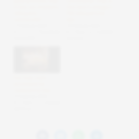
guida autonoma Tesla
concessionari Tesla: la
in Cina: uno strumento
Cina tiene in ostaggio il
nella guerra
FSD nella guerra dei
commerciale?
dazi
17 Febbraio 2025
18 Febbraio 2025
In "Tecnologie
In "Auto e mobilità
Sostenibili"
elettrica"
Fsd Tesla: multe
accumulate dai
conducenti in Cina
27 Febbraio 2025
In "Auto e mobilità
elettrica"