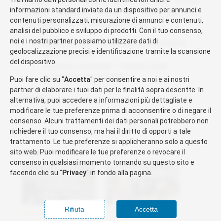
sostiene che l’avanzamento di tale licenza
informazioni standard inviate da un dispositivo per annunci e
sarebbe rallentato finché gli Stati Uniti non
contenuti personalizzati, misurazione di annunci e contenuti,
allenteranno le tariffe commerciali.
analisi del pubblico e sviluppo di prodotti. Con il tuo consenso,
noi e i nostri partner possiamo utilizzare dati di
Risorse cinesi – Sottolineano l’importanza
geolocalizzazione precisi e identificazione tramite la scansione
della trattativa
del dispositivo.
Regolatori americani – Impatto sulle
decisioni di approvazione
Puoi fare clic su "
Accetta
" per consentire a noi e ai nostri
partner di elaborare i tuoi dati per le finalità sopra descritte. In
Condividi:
alternativa, puoi accedere a informazioni più dettagliate e
modificare le tue preferenze prima di acconsentire o di negare il
Facebook
X
consenso. Alcuni trattamenti dei dati personali potrebbero non
richiedere il tuo consenso, ma hai il diritto di opporti a tale
trattamento. Le tue preferenze si applicheranno solo a questo
sito web. Puoi modificare le tue preferenze o revocare il
Correlati
consenso in qualsiasi momento tornando su questo sito e
facendo clic su "
Privacy
" in fondo alla pagina.
Rifiuta
Accetta
L’approvazione della
Proteste ai