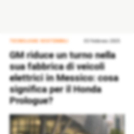
TECNOLOGIE SOSTENIBILI
03 Febbraio 2025
GM riduce un turno nella
sua fabbrica di veicoli
elettrici in Messico: cosa
significa per il Honda
Prologue?