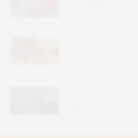
Un’auto elettrica può
davvero alimentare la
tua casa – scopri come
09 Ottobre 2025
TECNOLOGIE SOSTENIBILI
Efficienza solare: il
segreto per un
vantaggio competitivo
09 Ottobre 2025
AUTO E MOBILITÀ ELETTRICA
Investigazione NHTSA
su Tesla ‘Full Self-
Driving’ dopo 58
incidenti
09 Ottobre 2025