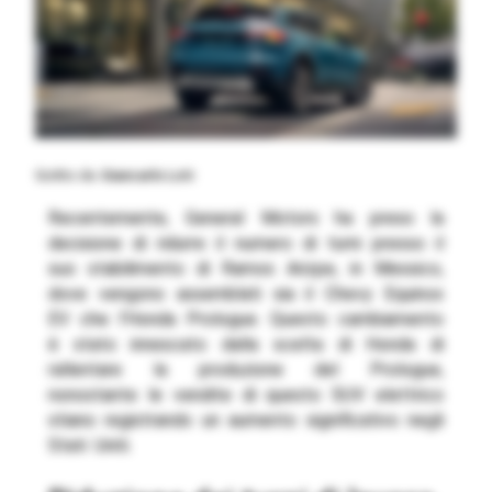
Scritto da
Giancarlo Loti
Recentemente, General Motors ha preso la
decisione di ridurre il numero di turni presso il
suo stabilimento di Ramos Arizpe, in Messico,
dove vengono assemblati sia il Chevy Equinox
EV che l’Honda Prologue. Questo cambiamento
è stato innescato dalla scelta di Honda di
rallentare la produzione del Prologue,
nonostante le vendite di questo SUV elettrico
stiano registrando un aumento significativo negli
Stati Uniti.