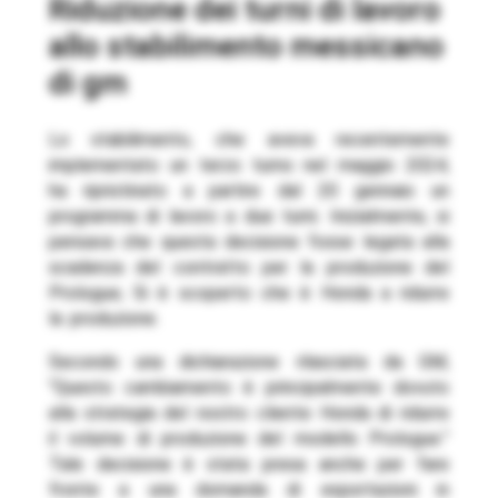
riduzione dei turni di lavoro
allo stabilimento messicano
di gm
Lo stabilimento, che aveva recentemente
implementato un terzo turno nel maggio 2024,
ha ripristinato a partire dal 20 gennaio un
programma di lavoro a due turni. Inizialmente, si
pensava che questa decisione fosse legata alla
scadenza del contratto per la produzione del
Prologue; Si è scoperto che è Honda a ridurre
la produzione.
Secondo una dichiarazione rilasciata da GM,
“Questo cambiamento è principalmente dovuto
alla strategia del nostro cliente Honda di ridurre
il volume di produzione del modello Prologue.”
Tale decisione è stata presa anche per fare
fronte a una domanda di esportazioni in