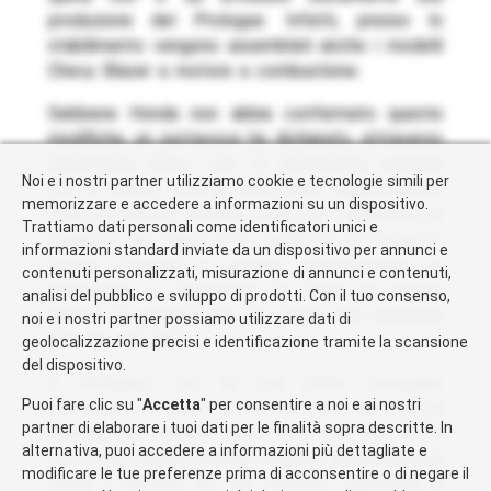
produzione del Prologue. Infatti, presso lo
stabilimento vengono assemblati anche i modelli
Chevy Blazer a motore a combustione.
Sebbene Honda non abbia confermato queste
modifiche, un portavoce ha dichiarato, attraverso
Automotive News
, che “è abbastanza normale
Noi e i nostri partner utilizziamo cookie e tecnologie simili per
per la nostra azienda effettuare aggiustamenti
memorizzare e accedere a informazioni su un dispositivo.
nella produzione durante l’anno per soddisfare le
Trattiamo dati personali come identificatori unici e
esigenze dei clienti e le condizioni di mercato.”
informazioni standard inviate da un dispositivo per annunci e
Honda continua a gestire attentamente la
contenuti personalizzati, misurazione di annunci e contenuti,
produzione e l’inventario di tutta la propria
analisi del pubblico e sviluppo di prodotti. Con il tuo consenso,
gamma di prodotti per far fronte alla domanda
noi e i nostri partner possiamo utilizzare dati di
prevista nel 2025.
geolocalizzazione precisi e identificazione tramite la scansione
del dispositivo.
Il Prologue, con le sue prime consegne
Puoi fare clic su "
Accetta
" per consentire a noi e ai nostri
avvenute a marzo, è stato uno dei veicoli
partner di elaborare i tuoi dati per le finalità sopra descritte. In
elettrici più venduti negli Stati Uniti nel 2024,
alternativa, puoi accedere a informazioni più dettagliate e
con oltre 33,000 modelli venduti, posizionandosi
modificare le tue preferenze prima di acconsentire o di negare il
come il settimo EV più venduto, superando il