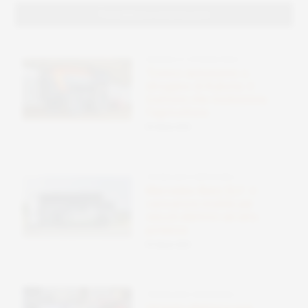
Potrebbero interessarti
ENERGIA E FOTOVOLTAICO
Tronco autonomo a
idrogeno di Kubota: il
trattore che rivoluziona
l’agricoltura
09 Ottobre 2025
TECNOLOGIE SOSTENIBILI
Mercedes-Benz ELF: il
caricatore mobile per
veicoli elettrici ad alta
potenza
09 Ottobre 2025
TECNOLOGIE SOSTENIBILI