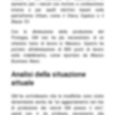
aumento per i veicoli con motore a combustione
interna e per quelli elettrici basati sulla
piattaforma Ultium, come il Chevy Equinox e il
Blazer EV.
Con la diminuzione della produzione del
Prologue, GM non ha più necessitato di un
ulteriore turno di lavoro in Messico. Questo ha
portato all’eliminazione di 800 posti di lavoro
nello stabilimento, come riportato da
Mexico
Business News
.
analisi della situazione
attuale
GM ha sottolineato che le modifiche sono state
determinate anche da “un aggiustamento nel mix
di produzione dei veicoli GM presso il sito”,
quindi non è da attribuire unicamente alla