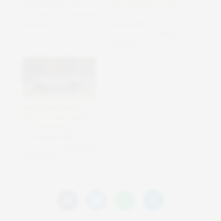
24 Settembre 2025
di auto elettriche negli
In "Auto e mobilità
USA
elettrica"
22 Aprile 2025
In "Tecnologie
Sostenibili"
Honda Prologue EV e
NHL: Un Futuro Verde
per il Motorsport
11 Febbraio 2025
In "Tecnologie
Sostenibili"