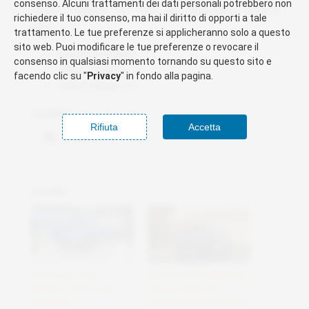
consenso. Alcuni trattamenti dei dati personali potrebbero non
Chevy Equinox EV che ha registrato 28,874
richiedere il tuo consenso, ma hai il diritto di opporti a tale
unità.
trattamento. Le tue preferenze si applicheranno solo a questo
sito web. Puoi modificare le tue preferenze o revocare il
Honda Prologue
consenso in qualsiasi momento tornando su questo sito e
Chevy Equinox EV
facendo clic su "
Privacy
" in fondo alla pagina.
Chevy Blazer EV
Condividi:
Rifiuta
Accetta
Facebook
X
Correlati
Acura zdx: il suv
GM investe in Messico,
elettrico non è mai
nessun piano di
decollato
spostare la produzione