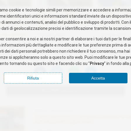
zziamo cookie e tecnologie simili per memorizzare e accedere a informaz
completa
Kinematics Completa
Acquisizione di a
me identificatori unici e informazioni standard inviate da un dispositi
e del produttore
l’Acquisizione di P4Q:
parte di array te
i annunci e contenuti, analisi del pubblico e sviluppo di prodotti. Con i
tracker P4Q: cosa
Rivoluzione nel Controllo dei
per competenze 
dati di geolocalizzazione precisi e identificazione tramite la scansione
il futuro della
Tracker
fondazioni e siste
i tracciamento?
3 Febbraio 2025
18 Giugno 2025
per consentire a noi e ai nostri partner di elaborare i tuoi dati per le fina
025
In "Smart Home"
In "Tecnologie So
 informazioni più dettagliate e modificare le tue preferenze prima di a
tegoria"
 dei dati personali potrebbero non richiedere il tuo consenso, ma hai il 
nze si applicheranno solo a questo sito web. Puoi modificare le tue pr
nto tornando su questo sito e facendo clic su "
Privacy
" in fondo alla
Rifiuta
Accetta
Potrebbero interessarti
ENERGIA E FOTOVOLTAICO
Tronco autonomo a idrogeno di Kubota: il trattore
che rivoluziona l’agricoltura