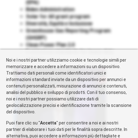
(EPA)
Biden Administration
Solar for All grant program
Diversità, Equità e Inclusione
Greenhouse Gas Reporting Program
(GHGRP)
Clean Power Plan 2.0
E emissions standards for heavy-duty
vehicles
Noi e i nostri partner utilizziamo cookie e tecnologie simili per
memorizzare e accedere a informazioni su un dispositivo.
Trattiamo dati personali come identificatori unici e
informazioni standard inviate da un dispositivo per annunci e
contenuti personalizzati, misurazione di annunci e contenuti,
analisi del pubblico e sviluppo di prodotti. Con il tuo consenso,
noi e i nostri partner possiamo utilizzare dati di
geolocalizzazione precisi e identificazione tramite la scansione
del dispositivo.
Puoi fare clic su "
Accetta
" per consentire a noi e ai nostri
partner di elaborare i tuoi dati per le finalità sopra descritte. In
alternativa, puoi accedere a informazioni più dettagliate e