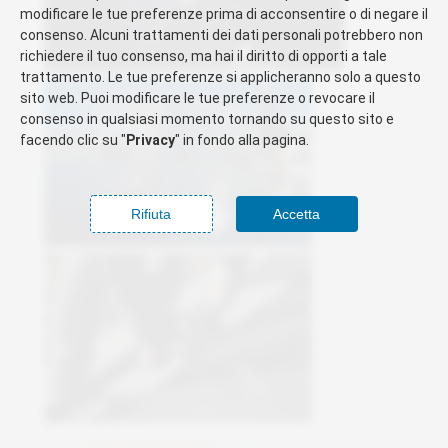
modificare le tue preferenze prima di acconsentire o di negare il
consenso. Alcuni trattamenti dei dati personali potrebbero non
richiedere il tuo consenso, ma hai il diritto di opporti a tale
trattamento. Le tue preferenze si applicheranno solo a questo
sito web. Puoi modificare le tue preferenze o revocare il
consenso in qualsiasi momento tornando su questo sito e
facendo clic su "
Privacy
" in fondo alla pagina.
Rifiuta
Accetta