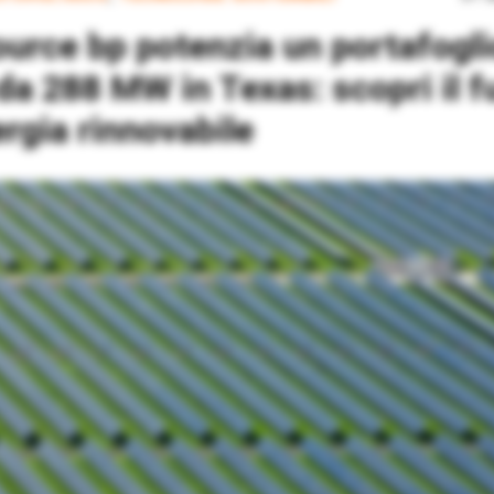
da 288 MW in Texas: scopri il f
ergia rinnovabile