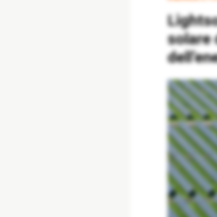
Lightsource bp potenzia un portafoglio
solare 
dell’en