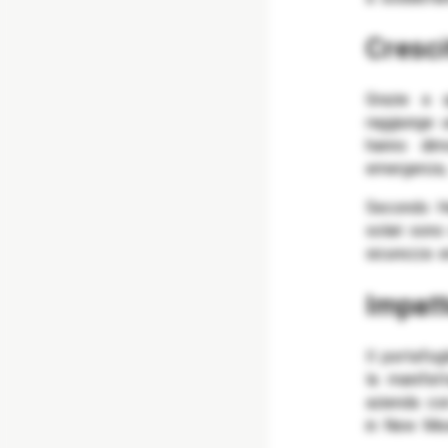
Cresc
Grazie a 
raggiunge 
hanno dimo
emergenza,
Secondo He
solari sono
sicurezza 
Impatt
Il portafog
la manifat
azienda con
in New Mex