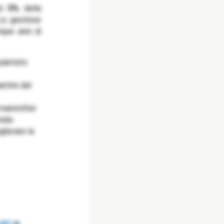
del
5%
della
La gestione
nque anni di
 piantato
artire dal
i mammiferi
mido
liorare la