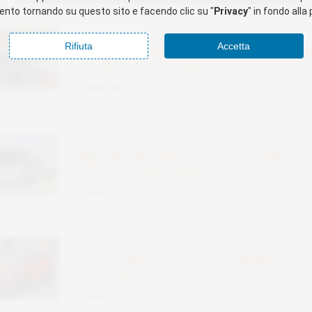
nto tornando su questo sito e facendo clic su "
Privacy
" in fondo alla
ENERGIA E FOTOVOLTAICO
Rifiuta
Accetta
Tronco autonomo a idrogeno di Kubota: il trattore
che rivoluziona l’agricoltura
09 Ottobre 2025
TECNOLOGIE SOSTENIBILI
Mercedes-Benz ELF: il caricatore mobile per veicoli
elettrici ad alta potenza
09 Ottobre 2025
TECNOLOGIE SOSTENIBILI
Un’auto elettrica può davvero alimentare la tua
casa – scopri come
09 Ottobre 2025