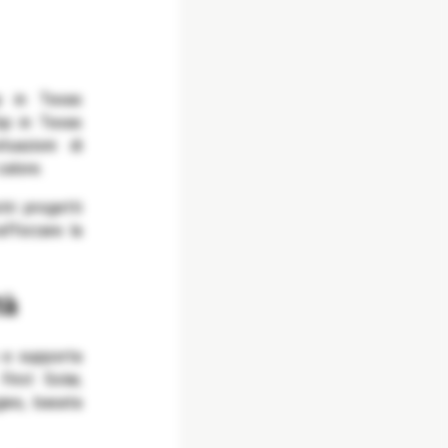
p in Texas
 bp in Texas
tuazioni di
alore.
ri progetti
afforzare la
tà
e e supporta
irst Solar,
gies, basata