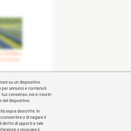
da 180 MW in
 iniziative
stenibili"
ioni su un dispositivo.
vo per annunci e contenuti
l tuo consenso, noi e i nostri
 del dispositivo.
lità sopra descritte. In
cconsentire o di negare il
diritto di opporti a tale
eferenze o revocare il