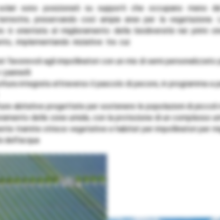
 solari sono posizionati su supporti che occupano meno 
 terrestre, preservando così ampie aree per la vegetazione. 
rio è orientata al miglioramento della biodiversità nei primi ci
to, implementando iniziative tra cui:
t favorevoli agli impollinatori con un mix di semi personalizzato
i pannelli
ltura integrata attraverso il pascolo di pecore, in programma a p
ure abitative progettate per sostenere le popolazioni di piccol
oramento delle zone umide, con la protezione di un complesso u
nte tramite strisce vegetative e habitat per impollinatori per mig
à dell’acqua