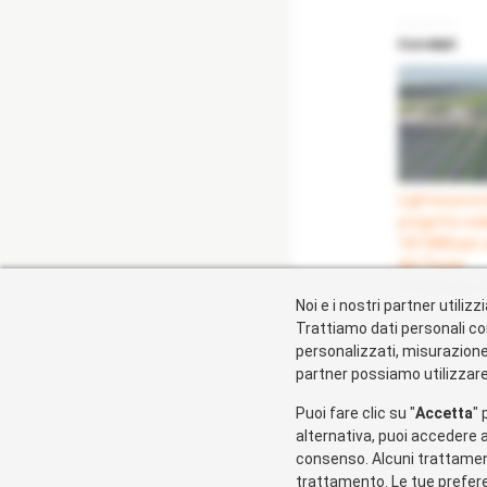
Correlati
Lightsource 
progetto sol
187 MW per 
del Texas
24 Gennaio 
Noi e i nostri partner utili
In "Tecnologi
Trattiamo dati personali co
personalizzati, misurazione d
partner possiamo utilizzare 
Puoi fare clic su "
Accetta
" 
alternativa, puoi accedere a
consenso. Alcuni trattamenti
trattamento. Le tue prefere