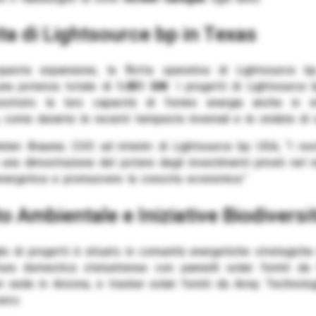
ita di Lightsource bp in Texas
questa espansione, la flotta operativa di Lightsource b
una potenza totale di
1.051 GW
. I progetti di Lightsource
strato la loro capacità di fornire energia anche in si
 come durante le recenti tempeste invernali e le ondate di c
len Brauner, COO ad interim di Lightsource bp USA, “I nost
 una dimostrazione del potere degli investimenti privati nel r
energetica e promuovere la crescita economica.”
o Ambientale e Iniziative Biodiversi
lio di progetti è situato in comunità energetiche strategich
tura domestica statunitense con pannelli solari forniti da F
 sede in Arizona, e tracker solari forniti da Array Technolo
ico.