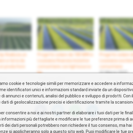
bp finalizza un
Progetto solare da 180 MW in
Progetto solare 
are a terra da
Louisiana finanzia iniziative
Louisiana sostiene
un produttore
comunitarie con lightsource
comunitarie
bp
31 Marzo 2025
2025
31 Marzo 2025
In "Tecnologie So
zziamo cookie e tecnologie simili per memorizzare e accedere a informaz
e Sostenibili"
In "Tecnologie Sostenibili"
me identificatori unici e informazioni standard inviate da un dispositi
i annunci e contenuti, analisi del pubblico e sviluppo di prodotti. Con i
dati di geolocalizzazione precisi e identificazione tramite la scansione
per consentire a noi e ai nostri partner di elaborare i tuoi dati per le fina
 informazioni più dettagliate e modificare le tue preferenze prima di a
 dei dati personali potrebbero non richiedere il tuo consenso, ma hai il 
Potrebbero interessarti
nze si applicheranno solo a questo sito web. Puoi modificare le tue pr