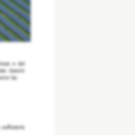
Texas e del
iale. Questo
urce bp.
 sufficiente