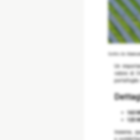
Scritto da
Giancar
Un importa
valore di 3
portafoglio
Detta
163 
125 
Insieme, qu
a soddisfar