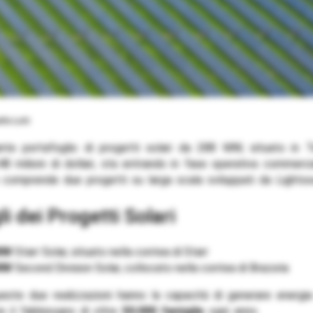
lo Loti
nte portafoglio di progetti solari da 288 MW, situato in 
48 milioni di dollari, sta entrando in fase operativa commerc
 comprende due progetti su larga scala sviluppati da Lightso
gli dei Progetti Solari
MW
Starr Solar, situato nella contea di Starr
MW
Second Division Solar, collocato nella contea di Brazoria
este due realizzazioni hanno la capacità di generare energia
e il fabbisogno di oltre
50.000 famiglie
ogni anno.