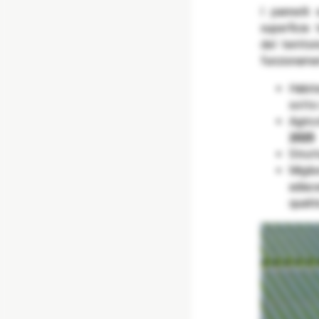
I pannelli
superficie
del territo
funzionamen
Habita
sotto 
Agrico
2025
Strutt
Migli
adiace
qualit