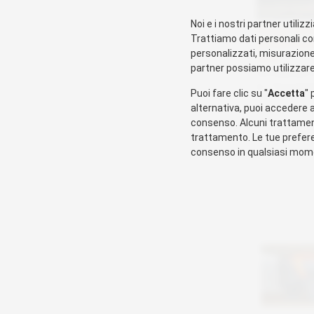
Noi e i nostri partner utili
Energie rinno
Trattiamo dati personali co
dell’elettrici
personalizzati, misurazione d
2024
partner possiamo utilizzare 
28 Febbraio 
In "Tecnologi
Puoi fare clic su "
Accetta
" 
alternativa, puoi accedere a
consenso. Alcuni trattamenti
trattamento. Le tue prefere
consenso in qualsiasi mome