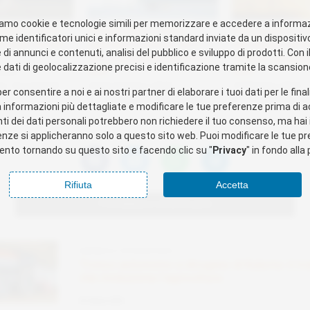
zziamo cookie e tecnologie simili per memorizzare e accedere a informaz
vabili al 24,2%
Energia solare e eolica
Energia eolica e s
me identificatori unici e informazioni standard inviate da un dispositi
tà negli usa nel
superano il carbone con il
usa supera carbo
i annunci e contenuti, analisi del pubblico e sviluppo di prodotti. Con i
20% in più di potenza entro il
nucleare nel prim
dati di geolocalizzazione precisi e identificazione tramite la scansione
2025
2025
2025
e Sostenibili"
24 Settembre 2025
27 Maggio 2025
per consentire a noi e ai nostri partner di elaborare i tuoi dati per le fina
In "Tecnologie Sostenibili"
In "Tecnologie So
 informazioni più dettagliate e modificare le tue preferenze prima di a
 dei dati personali potrebbero non richiedere il tuo consenso, ma hai il 
nze si applicheranno solo a questo sito web. Puoi modificare le tue pr
nto tornando su questo sito e facendo clic su "
Privacy
" in fondo alla
Rifiuta
Accetta
Potrebbero interessarti
ENERGIA E FOTOVOLTAICO
Tronco autonomo a idrogeno di Kubota: il trattore
che rivoluziona l’agricoltura
09 Ottobre 2025