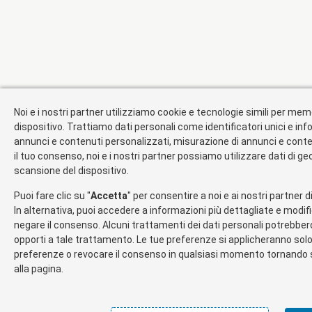
Noi e i nostri partner utilizziamo cookie e tecnologie simili per m
dispositivo. Trattiamo dati personali come identificatori unici e in
annunci e contenuti personalizzati, misurazione di annunci e contenu
il tuo consenso, noi e i nostri partner possiamo utilizzare dati di ge
scansione del dispositivo.
Puoi fare clic su "
Accetta
" per consentire a noi e ai nostri partner di
In alternativa, puoi accedere a informazioni più dettagliate e modif
negare il consenso. Alcuni trattamenti dei dati personali potrebbero 
opporti a tale trattamento. Le tue preferenze si applicheranno solo
preferenze o revocare il consenso in qualsiasi momento tornando s
alla pagina.