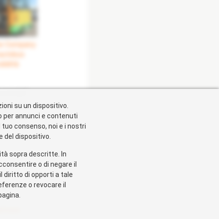
or Company:
 autobus
bilità
stenibili"
ioni su un dispositivo.
vo per annunci e contenuti
l tuo consenso, noi e i nostri
 del dispositivo.
lità sopra descritte. In
cconsentire o di negare il
diritto di opporti a tale
eferenze o revocare il
 pagina.