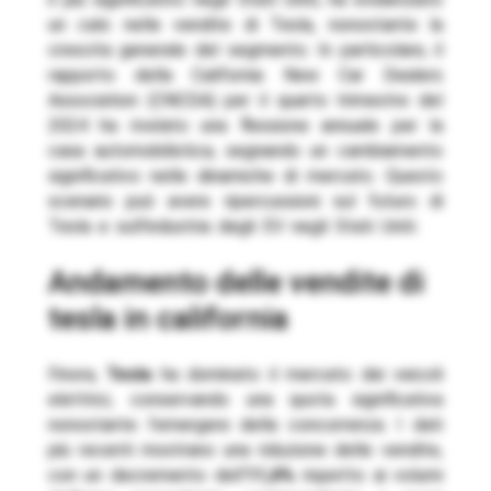
un calo nelle vendite di Tesla, nonostante la
crescita generale del segmento. In particolare, il
rapporto della California New Car Dealers
Association (CNCDA) per il quarto trimestre del
2024 ha rivelato una flessione annuale per la
casa automobilistica, segnando un cambiamento
significativo nelle dinamiche di mercato. Questo
scenario può avere ripercussioni sul futuro di
Tesla e sull’industria degli EV negli Stati Uniti.
andamento delle vendite di
tesla in california
Finora,
Tesla
ha dominato il mercato dei veicoli
elettrici, conservando una quota significativa
nonostante l’emergere della concorrenza. I dati
più recenti mostrano una riduzione delle vendite,
con un decremento dell’
11,6%
rispetto ai volumi