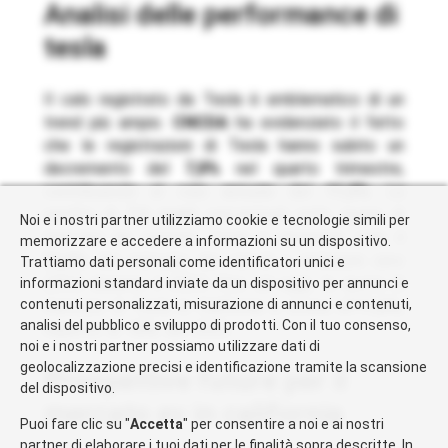
analisi delle performance di
tesla
Il calo registrato da Tesla è emblematico di un
trend più ampio.
CNCDA
ha evidenziato il fatto
che le registrazioni di Tesla hanno subito un
decremento del
7,8%
nel quarto trimestre,
contribuendo al calo annuale del
11,6%
. La
perdita di
7,6 punti
percentuali nella quota di
Noi e i nostri partner utilizziamo cookie e tecnologie simili per
mercato ha portato Tesla a detenere solo il
memorizzare e accedere a informazioni su un dispositivo.
52,5%
del mercato dei veicoli a emissioni zero
Trattiamo dati personali come identificatori unici e
(ZEV) durante il 2024. Fino ad oggi, la quota di
informazioni standard inviate da un dispositivo per annunci e
contenuti personalizzati, misurazione di annunci e contenuti,
mercato di Tesla in California è scesa all’
11,6%
,
analisi del pubblico e sviluppo di prodotti. Con il tuo consenso,
rispetto al
13%
del 2023.
noi e i nostri partner possiamo utilizzare dati di
geolocalizzazione precisi e identificazione tramite la scansione
prospettive future per il
del dispositivo.
mercato ev in california
Puoi fare clic su "
Accetta
" per consentire a noi e ai nostri
partner di elaborare i tuoi dati per le finalità sopra descritte. In