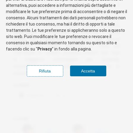
Il mercato degli EV in California è cruciale e
alternativa, puoi accedere a informazioni più dettagliate e
potrebbe guadagnare ulteriore importanza nel
modificare le tue preferenze prima di acconsentire o di negare il
consenso. Alcuni trattamenti dei dati personali potrebbero non
caso in cui vengano revocati gli incentivi fiscali
richiedere il tuo consenso, ma hai il diritto di opporti a tale
federali. Le autorità statali hanno dichiarato
trattamento. Le tue preferenze si applicheranno solo a questo
l’intenzione di mantenere gli incentivi a livello
sito web. Puoi modificare le tue preferenze o revocare il
locale per supportare l’adozione dei veicoli
consenso in qualsiasi momento tornando su questo sito e
elettrici. Le recenti difficoltà di Tesla nel
facendo clic su "
Privacy
" in fondo alla pagina.
mantenere le vendite possono rivelare una fase
di maggiore vulnerabilità per l’azienda,
soprattutto in un contesto competitivo in
Rifiuta
Accetta
crescita.
Condividi:
Facebook
X
Correlati