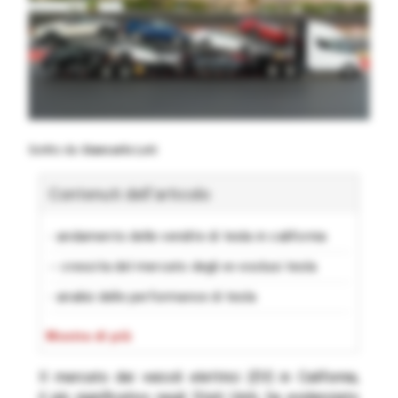
Scritto da
Giancarlo Loti
Contenuti dell'articolo
- andamento delle vendite di tesla in california
-- crescita del mercato degli ev esclusi tesla
- analisi delle performance di tesla
- prospettive future per il mercato ev in california
Mostra di più
-- Condividi:
Il mercato dei veicoli elettrici (EV) in California,
-- Correlati
il più significativo negli Stati Uniti, ha evidenziato