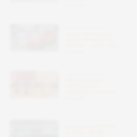
09 Ottobre 2025
TECNOLOGIE SOSTENIBILI
Un’auto elettrica può
davvero alimentare la
tua casa – scopri come
09 Ottobre 2025
TECNOLOGIE SOSTENIBILI
Efficienza solare: il
segreto per un
vantaggio competitivo
09 Ottobre 2025
AUTO E MOBILITÀ ELETTRICA
Investigazione NHTSA
su Tesla ‘Full Self-