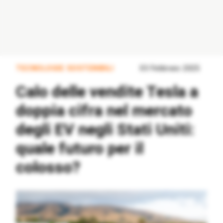
TECNOLOGIE SOSTENIBILI
03 Febbraio 2025
Calo delle vendite Tesla a
doppia cifra nel mercato
degli EV negli Stati Uniti:
quale futuro per il
colosso?