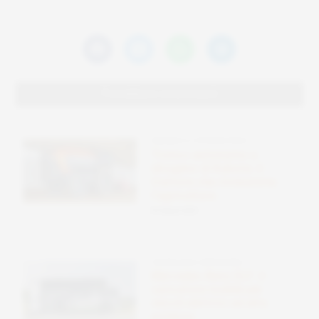
Questa strategia è
stata implementata
con zero anticipo, in
risposta alla
necessità di
accelerare la vendita
dei veicoli prima della
Potrebbero interessarti
chiusura del trimestre
fiscale. scadenza del
credito d'imposta…
ENERGIA E FOTOVOLTAICO
Tronco autonomo a
idrogeno di Kubota: il
trattore che rivoluziona
l’agricoltura
09 Ottobre 2025
TECNOLOGIE SOSTENIBILI
Mercedes-Benz ELF: il
caricatore mobile per
veicoli elettrici ad alta
potenza