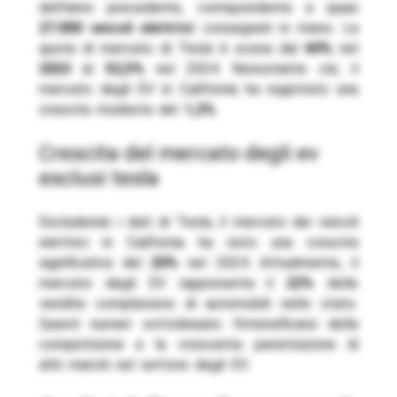
dell’anno precedente, corrispondente a quasi
27.000 veicoli elettrici
consegnati in meno. La
quota di mercato di Tesla è scesa dal
60%
nel
2023
al
52,5%
nel 2024. Nonostante ciò, il
mercato degli EV in California ha registrato una
crescita modesta del
1,2%
.
crescita del mercato degli ev
esclusi tesla
Escludendo i dati di Tesla, il mercato dei veicoli
elettrici in California ha visto una crescita
significativa del
20%
nel 2024. Attualmente, il
mercato degli EV rappresenta il
22%
delle
vendite complessive di automobili nello stato.
Questi numeri sottolineano l’intensificarsi della
competizione e la crescente penetrazione di
altri marchi nel settore degli EV.