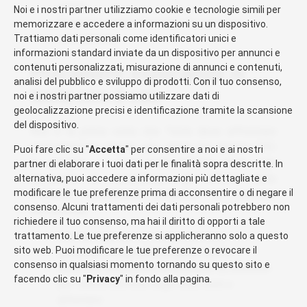
storici
Noi e i nostri partner utilizziamo cookie e tecnologie simili per
Proteste contro l’azienda da parte dei
memorizzare e accedere a informazioni su un dispositivo.
consumatori
Trattiamo dati personali come identificatori unici e
informazioni standard inviate da un dispositivo per annunci e
contenuti personalizzati, misurazione di annunci e contenuti,
precedenti esperienze di
analisi del pubblico e sviluppo di prodotti. Con il tuo consenso,
tesla con il ceo
noi e i nostri partner possiamo utilizzare dati di
geolocalizzazione precisi e identificazione tramite la scansione
del dispositivo.
Non è la prima volta che Tesla deve affrontare
problematiche legate alle azioni del proprio CEO.
Puoi fare clic su "
Accetta
" per consentire a noi e ai nostri
In passato, ci sono stati richiami simili sulla
partner di elaborare i tuoi dati per le finalità sopra descritte. In
necessità di considerare gli effetti delle
alternativa, puoi accedere a informazioni più dettagliate e
modificare le tue preferenze prima di acconsentire o di negare il
politiche commerciali proposte sul business
consenso. Alcuni trattamenti dei dati personali potrebbero non
dell’azienda.
richiedere il tuo consenso, ma hai il diritto di opporti a tale
trattamento. Le tue preferenze si applicheranno solo a questo
Corrispondenza con rappresentanti
sito web. Puoi modificare le tue preferenze o revocare il
governativi sugli effetti delle tariffe
consenso in qualsiasi momento tornando su questo sito e
Adozione di posizioni ambivalenti su incentivi
facendo clic su "
Privacy
" in fondo alla pagina.
per veicoli elettrici negli Stati Uniti e
all’estero