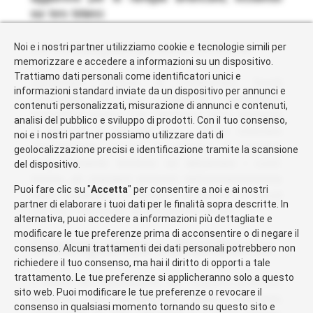
sui loro bilanci.
Le conseguenze economiche
Noi e i nostri partner utilizziamo cookie e tecnologie simili per
memorizzare e accedere a informazioni su un dispositivo.
Trattiamo dati personali come identificatori unici e
Aumentare l’utilizzo di combustibili fossili
informazioni standard inviate da un dispositivo per annunci e
contribuirà a una maggiore dipendenza
contenuti personalizzati, misurazione di annunci e contenuti,
energetica estera. Con l’aumento della domanda
analisi del pubblico e sviluppo di prodotti. Con il tuo consenso,
di petrolio, si prevede che i prezzi crescano
noi e i nostri partner possiamo utilizzare dati di
ulteriormente, mentre le politiche di riduzione
geolocalizzazione precisi e identificazione tramite la scansione
della domanda tendono ad abbassare i costi.
del dispositivo.
Inoltre, gli standard proposti dall’amministrazione
Puoi fare clic su "
Accetta
" per consentire a noi e ai nostri
Biden avrebbero sostenuto i produttori di veicoli
partner di elaborare i tuoi dati per le finalità sopra descritte. In
elettrici, favorendo la produzione locale.
alternativa, puoi accedere a informazioni più dettagliate e
modificare le tue preferenze prima di acconsentire o di negare il
Conseguenze sull’ambiente
consenso. Alcuni trattamenti dei dati personali potrebbero non
richiedere il tuo consenso, ma hai il diritto di opporti a tale
trattamento. Le tue preferenze si applicheranno solo a questo
Il memo del Dipartimento dei Trasporti potrebbe
sito web. Puoi modificare le tue preferenze o revocare il
generare un incremento delle emissioni,
consenso in qualsiasi momento tornando su questo sito e