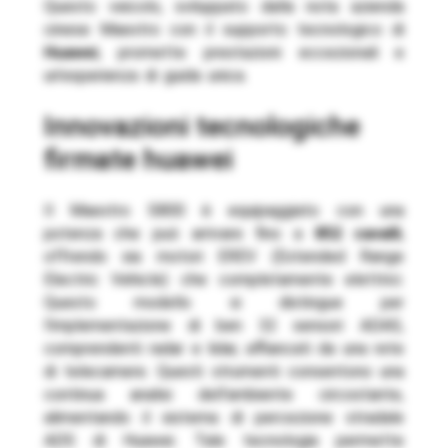
Questo veicolo, sviluppato dalla nota azienda
cinese Maextro con il supporto tecnologico di
Huawei
, promette prestazioni eccezionali e
un’esperienza di guida unica.
innovazioni tecnologiche
firmate huawei
Il Maextro S800 è equipaggiato con una
potenza che può arrivare fino a
852 cavalli
,
offrendo sia motori EREV (Extended Range
Electric Vehicle) che completamente elettrici.
Questo modello si distingue per
l’implementazione di ben 32 sensori ADAS,
comprendenti radar e lidar, affiancati da una rete
di telecamere. Questi strumenti consentono una
continua analisi dell’ambiente circostante,
alimentando il sistema di percezione stradale
ADS di Huawei. Tale tecnologia permette