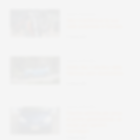
SENZA CATEGORIA
Zero trasferisce la sua
sede aziendale in Europa
07 Ottobre 2025
SENZA CATEGORIA
Addio kia: il declino della
famosa auto economica
06 Ottobre 2025
SENZA CATEGORIA
Piastre antiche per prius
di prima generazione: un
modo per sentirsi
nostalgici
05 Ottobre 2025