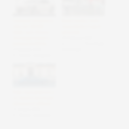
Cosa puoi comprare in
Nuovo model s tesla
cina con 100.000
tra proteste e fuga di
dollari: auto di lusso,
personale
tecnologia huawei e
25 Febbraio 2025
potenza da 850 hp
In "Tecnologie
31 Maggio 2025
Sostenibili"
In "Senza categoria"
Rolls-royce phantom v:
un classico ancora più
silenzioso e raffinato
21 Giugno 2025
In "Senza categoria"