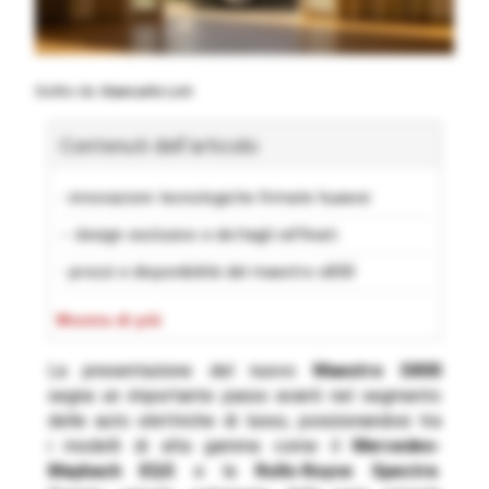
Scritto da
Giancarlo Loti
Contenuti dell'articolo
- innovazioni tecnologiche firmate huawei
-- design esclusivo e dettagli raffinati
- prezzi e disponibilità del maextro s800
- maextro s800 | galleria
Mostra di più
-- Condividi:
La presentazione del nuovo
Maextro S800
-- Correlati
segna un importante passo avanti nel segmento
delle auto elettriche di lusso, posizionandosi tra
i modelli di alta gamma come il
Mercedes-
Maybach EQS
e la
Rolls-Royce Spectre
.