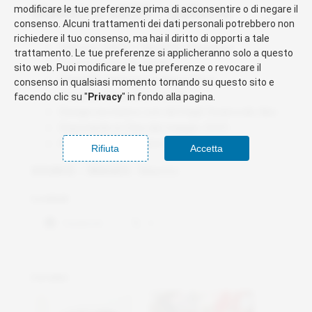
maextro s800 | galleria
modificare le tue preferenze prima di acconsentire o di negare il
consenso. Alcuni trattamenti dei dati personali potrebbero non
richiedere il tuo consenso, ma hai il diritto di opporti a tale
Maextro S800 – Modello innovativo
trattamento. Le tue preferenze si applicheranno solo a questo
Sistemi avanzati ADAS
sito web. Puoi modificare le tue preferenze o revocare il
Pannello luminoso in fibra ottica
consenso in qualsiasi momento tornando su questo sito e
Potenze fino a 852 cavalli
facendo clic su "
Privacy
" in fondo alla pagina.
Design esclusivo con dettagli Swarovski-like
Disponibile in Cina dal maggio 2025
Prezzo: 1 – 1.5 milioni di yuan
Rifiuta
Accetta
SOURCE | IMAGES:
Maextro
Condividi:
Facebook
X
Correlati