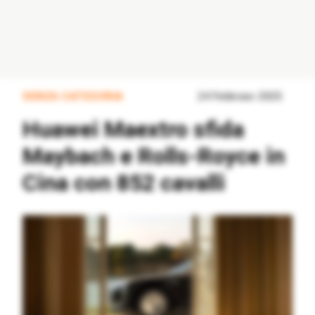
SENZA CATEGORIA
24 Febbraio 2025
Huawei Maextro sfida
Maybach e Rolls-Royce in
Cina con 852 cavalli