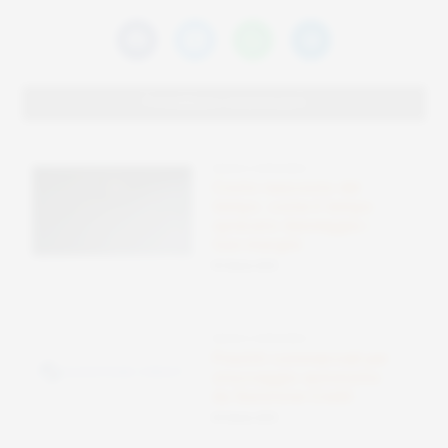
Potrebbero interessarti
SENZA CATEGORIA
Costo nascosto del
tempo: come il tempo
sprecato danneggia i
tuoi margini
09 Ottobre 2025
SENZA CATEGORIA
Prestiti commerciali per
stoccaggio autonomo
da Sunstone Credit
08 Ottobre 2025