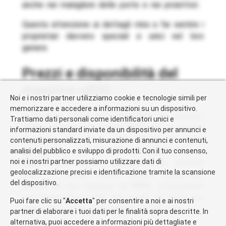
anche nei maniglioni delle porte e nei proiettori.
Questa attenzione ai dettagli mira a far sentire i
proprietari davvero speciali e unici nel loro
genere.
prezzi e disponibilità del
maextro s800
Noi e i nostri partner utilizziamo cookie e tecnologie simili per
memorizzare e accedere a informazioni su un dispositivo.
Il Maextro S800 sarà disponibile sul mercato
Trattiamo dati personali come identificatori unici e
cinese a partire da maggio 2025, con un prezzo
informazioni standard inviate da un dispositivo per annunci e
compreso tra
1 e 1.5 milioni di yuan
,
contenuti personalizzati, misurazione di annunci e contenuti,
equivalenti a circa
135-205 mila dollari USA
. La
analisi del pubblico e sviluppo di prodotti. Con il tuo consenso,
noi e i nostri partner possiamo utilizzare dati di
rapidità nella ricarica rappresenta un ulteriore
geolocalizzazione precisi e identificazione tramite la scansione
punto a favore: alcune versioni supportano
del dispositivo.
sistemi ad alta tensione da
800V
, consentendo
una ricarica fino a 390 kW in soli 10 minuti per
Puoi fare clic su "
Accetta
" per consentire a noi e ai nostri
raggiungere l’80% della batteria da 66 kWh.
partner di elaborare i tuoi dati per le finalità sopra descritte. In
alternativa, puoi accedere a informazioni più dettagliate e