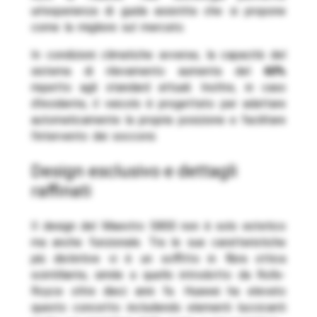
un’esperienza di guida assistita che si propone
come la migliore sul mercato.
In condizioni climatiche avverse, la capacità del
sistema di rilevamento aumenta del
60%
rispetto agli standard attuali. Inoltre, in caso
d’incidente, il veicolo è progettato per adattare
automaticamente la propria posizione e facilitare
l’intervento dei soccorsi.
design esclusivo e dettagli
raffinati
Il design del Maextro S800 non è solo estetico
ma anche funzionale. Tra le sue caratteristiche
più distintive vi è un soffitto in fibra ottica
scintillante, simile a quello introdotto da Rolls-
Royce oltre dieci anni fa. Huawei ha elevato
questo concetto includendo elementi luccicanti