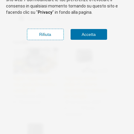
consenso in qualsiasi momento tornando su questo sito e
Condividi:
facendo clic su "
Privacy
" in fondo alla pagina.
Facebook
X
Rifiuta
Accetta
Correlati
Miglior friggitrice ad
Friggitrice ad aria
aria: guida alla scelta e
philips 9 l: offerta
consigli utili
imperdibile su amazon
19 Febbraio 2025
per famiglie
In "Recensioni"
18 Settembre 2025
In "Offerte e
risparmio"