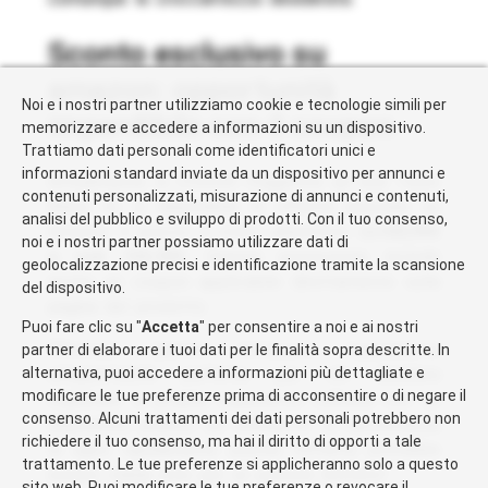
sconto esclusivo su
amazon: opportunità
Noi e i nostri partner utilizziamo cookie e tecnologie simili per
imperdibile con il coupon
memorizzare e accedere a informazioni su un dispositivo.
Trattiamo dati personali come identificatori unici e
informazioni standard inviate da un dispositivo per annunci e
Attualmente la COSORI Friggitrice ad Aria Turbo
contenuti personalizzati, misurazione di annunci e contenuti,
Blaze 6L è disponibile in offerta speciale su
analisi del pubblico e sviluppo di prodotti. Con il tuo consenso,
Amazon: il prezzo è stato abbattuto da
169,99€
noi e i nostri partner possiamo utilizzare dati di
a soli 103,99€
. Questa promozione include
geolocalizzazione precisi e identificazione tramite la scansione
anche un coupon applicabile direttamente sulla
del dispositivo.
pagina del prodotto.
Puoi fare clic su "
Accetta
" per consentire a noi e ai nostri
Sfruttare questa occasione rappresenta
partner di elaborare i tuoi dati per le finalità sopra descritte. In
alternativa, puoi accedere a informazioni più dettagliate e
un’opportunità perfetta per chi desidera
modificare le tue preferenze prima di acconsentire o di negare il
migliorare la propria esperienza culinaria con un
consenso. Alcuni trattamenti dei dati personali potrebbero non
dispositivo pratico ed efficiente. Si raccomanda
richiedere il tuo consenso, ma hai il diritto di opporti a tale
di agire rapidamente poiché l’offerta potrebbe
trattamento. Le tue preferenze si applicheranno solo a questo
essere valida solo per un periodo limitato!
sito web. Puoi modificare le tue preferenze o revocare il