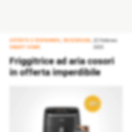
OFFERTE E RISPARMIO
,
RECENSIONI
,
22 Febbraio
SMART HOME
2025
Friggitrice ad aria cosori
in offerta imperdibile