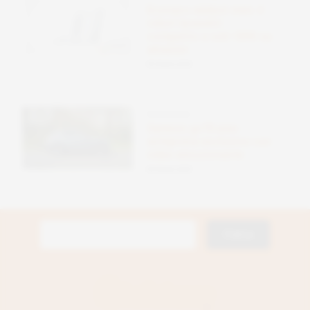
Ecovacs winbot mini: il
robot lavavetri
compatto a soli 189€ su
amazon
09 Ottobre 2025
RECENSIONI
Genesis gv70 erev:
anteprima esclusiva con
video emozionante
08 Ottobre 2025
Ricerca
per: