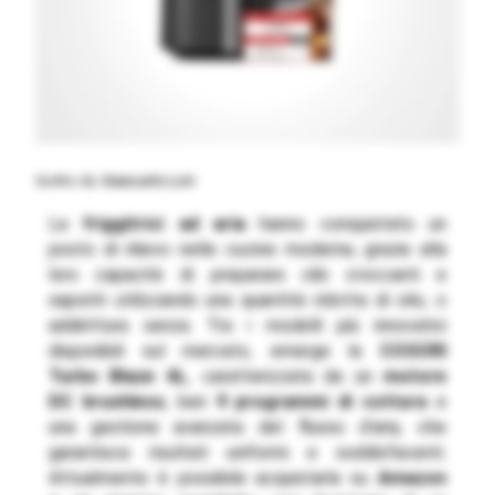
Scritto da
Giancarlo Loti
Le
friggitrici ad aria
hanno conquistato un
posto di rilievo nelle cucine moderne, grazie alla
loro capacità di preparare cibi croccanti e
saporiti utilizzando una quantità ridotta di olio, o
addirittura senza. Tra i modelli più innovativi
disponibili sul mercato, emerge la
COSORI
Turbo Blaze 6L
, caratterizzata da un
motore
DC brushless
, ben
9 programmi di cottura
e
una gestione avanzata del flusso d’aria, che
garantisce risultati uniformi e soddisfacenti.
Attualmente è possibile acquistarla su
Amazon