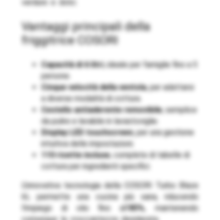
verdure e dolci.
Vantaggi principali della
friggitrice COSORI
Capacità di 6 litri
, ideale per famiglie fino a 5
persone.
Cinque velocità della ventola
, per adattarsi
a diverse modalità di cottura.
Cestello antiaderente removibile
, semplice
da pulire e lavabile in lavastoviglie.
Display LED touchscreen
, per una gestione
intuitiva delle impostazioni.
110 ricette incluse
, complete di tabelle di
cottura per ingredienti specifici.
L’innovativa tecnologia della COSORI Turbo Blaze
6L permette una cucina più sana, riducendo
l’impiego di olio fino all’
85%
, mantenendo
comunque la croccantezza desiderata.