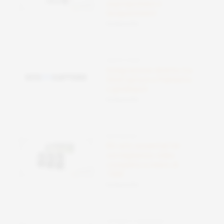
aspirapolvere e
lavapavimenti
09 Ottobre 2025
SMART HOME
Integrazione diretta tra
SiteCapture e Palmetto
LightReach
09 Ottobre 2025
RECENSIONI
Kit arlo essential hd:
sorveglianza video
completa a meno di
150€
09 Ottobre 2025
OFFERTE E RISPARMIO