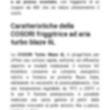
a un prezzo scontato
, con l’aggiunta di un
coupon da 40€ che ne riduce ulteriormente il
costo.
caratteristiche della
COSORI friggitrice ad aria
turbo blaze 6L
La
COSORI Turbo Blaze 6L
è progettata per
offrire una cottura rapida, uniforme ed efficiente
rispetto ai modelli tradizionali. Il motore DC
brushless consente un consumo energetico
ridotto e fornisce un potente flusso d’aria,
eliminando la necessità di preriscaldamento. Con
una temperatura regolabile da 75°C a 230°C e
le sue 9 funzioni preimpostate, è possibile
realizzare una vasta gamma di piatti: dalle
patatine croccanti al pollo arrosto, fino a pesce,