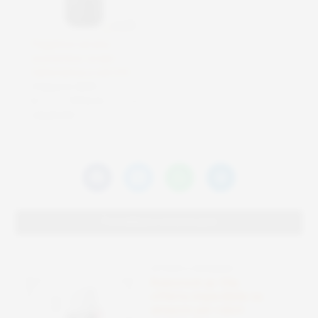
Friggitrice ad aria
economica: scopri
l’alternativa a soli 31€
4 Agosto 2025
In "Offerte e
risparmio"
Potrebbero interessarti
OFFERTE E RISPARMIO
Roborock qv 35a:
offerta imperdibile su
amazon per robot